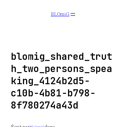
Aller
BLOmiG
au
contenu
blomig_shared_trut
h_two_persons_spea
king_4124b2d5-
c10b-4b81-b798-
8f780274a43d
Écrit par
dans
BLOmiG