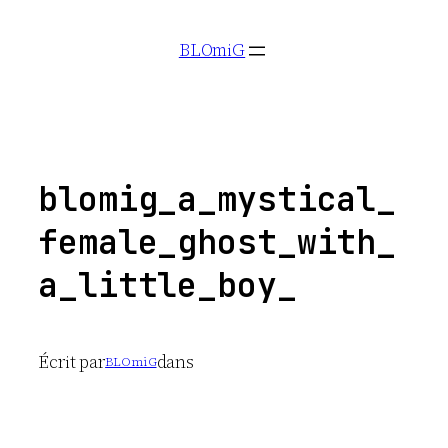
Aller
BLOmiG
au
contenu
blomig_a_mystical_
female_ghost_with_
a_little_boy_
Écrit par
dans
BLOmiG