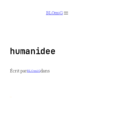
Aller
BLOmiG
au
contenu
humanidee
Écrit par
dans
BLOmiG