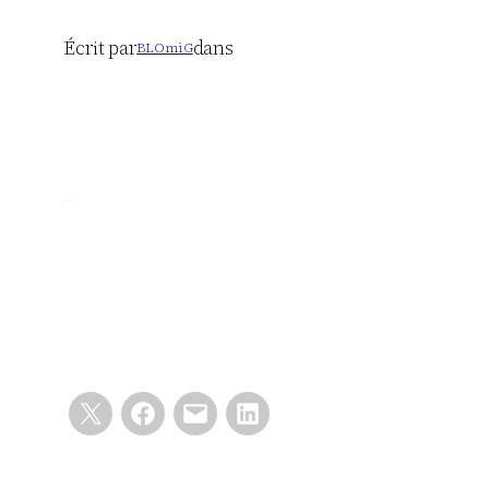
Écrit par
dans
BLOmiG