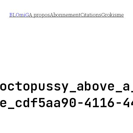
BLOmiG
A propos
Abonnement
Citations
Grokisme
octopussy_above_a
e_cdf5aa90-4116-4