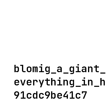
Aller
au
contenu
blomig_a_giant_
everything_in_h
91cdc9be41c7