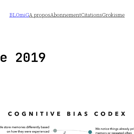
BLOmiG
A propos
Abonnement
Citations
Grokisme
e 2019