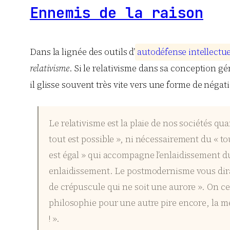
Ennemis de la raison
Dans la lignée des outils d’
a
u
t
o
d
é
f
e
n
s
e
i
n
t
e
l
l
e
c
t
u
relativisme
. Si le relativisme dans sa conception gé
il glisse souvent très vite vers une forme de négat
Le relativisme est la plaie de nos sociétés qu
tout est possible », ni nécessairement du « t
est égal » qui accompagne l’enlaidissement d
enlaidissement. Le postmodernisme vous dira 
de crépuscule qui ne soit une aurore ». On ce
philosophie pour une autre pire encore, la m
! ».