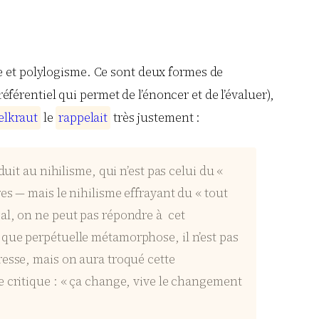
e et polylogisme. Ce sont deux formes de
éférentiel qui permet de l’énoncer et de l’évaluer),
e
l
k
r
a
u
t
le
r
a
p
p
e
l
a
i
t
très justement :
uit au nihilisme, qui n’est pas celui du «
es — mais le nihilisme effrayant du « tout
gal, on ne peut pas répondre à cet
 que perpétuelle métamorphose, il n’est pas
resse, mais on aura troqué cette
e critique : « ça change, vive le changement