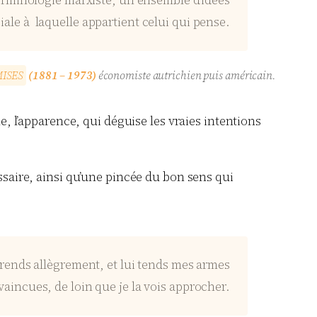
 terminologie marxiste, un ensemble d’idées
ciale à laquelle appartient celui qui pense.
M
I
S
E
S
(1881 – 1973)
économiste autrichien puis américain.
me, l’apparence, qui déguise les vraies intentions
essaire, ainsi qu’une pincée du bon sens qui
’y rends allègrement, et lui tends mes armes
vaincues, de loin que je la vois approcher.