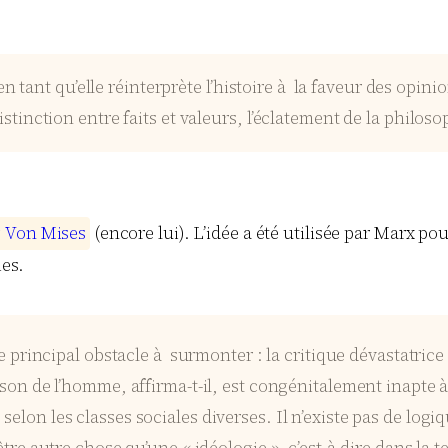
tant qu’elle réinterprète l’histoire à la faveur des opini
distinction entre faits et valeurs, l’éclatement de la phil
g
V
o
n
M
i
s
e
s
(encore lui). L’idée a été utilisée par Marx po
ies.
 le principal obstacle à surmonter : la critique dévastatri
ison de l’homme, affirma-t-il, est congénitalement inapte à
te selon les classes sociales diverses. Il n’existe pas de log