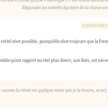
tre autre chose qu’une « idéologie », c’est-à-dire dans la
déguisant les intérêts égoïstes de la classe so
L
U
D
W
I
G
V
O
N
érité n’est possible, puisqu’elle n’est toujours que la for
mble qu’un rapport au réel plus direct, aux faits, est néc
et caresse la vérité en quelque main que je la trouve, et m