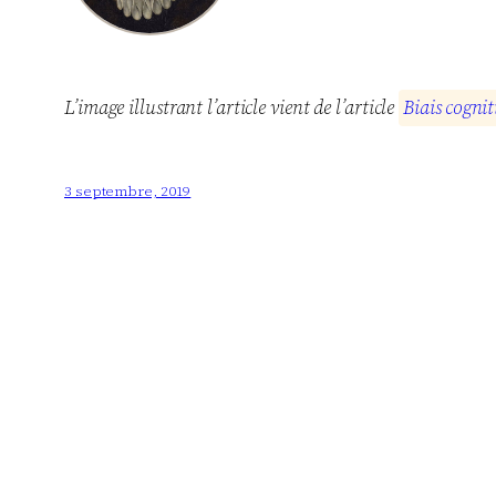
L’image illustrant l’article vient de l’article
B
i
a
i
s
c
o
g
n
i
t
3 septembre, 2019