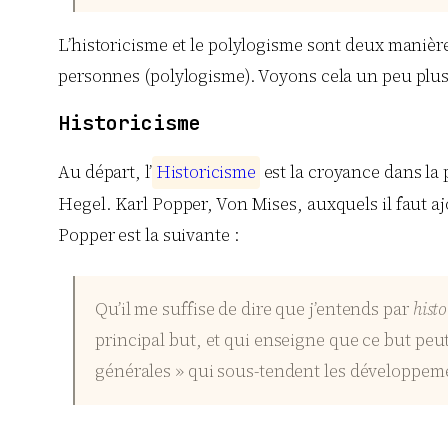
L’historicisme et le polylogisme sont deux manières
personnes (polylogisme). Voyons cela un peu plus 
Historicisme
Au départ, l’
H
i
s
t
o
r
i
c
i
s
m
e
est la croyance dans la 
Hegel. Karl Popper, Von Mises, auxquels il faut aj
Popper est la suivante :
Qu’il me suffise de dire que j’entends par
hist
principal but, et qui enseigne que ce but peut ê
générales » qui sous-tendent les développem