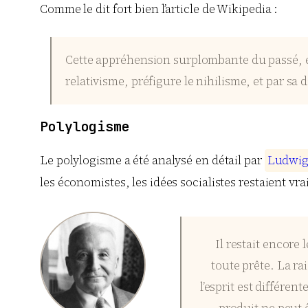
Comme le dit fort bien l’article de Wikipedia :
Cette appréhension surplombante du passé, en 
relativisme, préfigure le nihilisme, et par sa 
Polylogisme
Le polylogisme a été analysé en détail par
L
u
d
w
i
les économistes, les idées socialistes restaient vra
Il restait encore
toute prête. La ra
l’esprit est différen