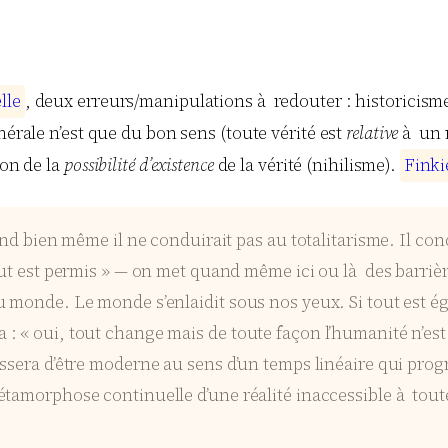
e
l
l
e
, deux erreurs/manipulations à redouter : historicism
nérale n’est que du bon sens (toute vérité est
relative
à un r
ion de la
possibilité d’existence
de la vérité (nihilisme).
F
i
n
k
i
and bien même il ne conduirait pas au totalitarisme. Il cond
out est permis » — on met quand même ici ou là des barrièr
u monde. Le monde s’enlaidit sous nos yeux. Si tout est é
: « oui, tout change mais de toute façon l’humanité n’est
ssera d’être moderne au sens d’un temps linéaire qui prog
étamorphose continuelle d’une réalité inaccessible à tout