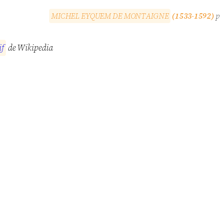
M
I
C
H
E
L
E
Y
Q
U
E
M
D
E
M
O
N
T
A
I
G
N
E
(1533-1592)
p
i
f
de Wikipedia