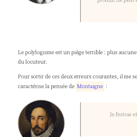
produit ne peut ê
Le polylogisme est un piège terrible : plus aucune v
du locuteur.
Pour sortir de ces deux erreurs courantes, il me se
caractérise la pensée de
M
o
n
t
a
i
g
n
e
:
Je festoie 