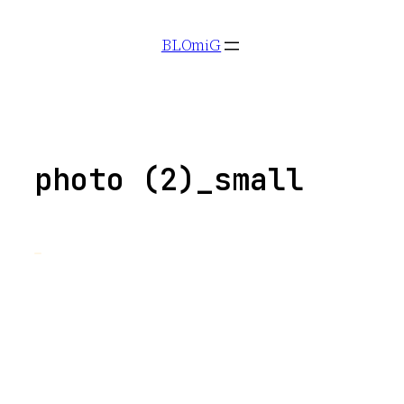
Aller
BLOmiG
au
contenu
photo (2)_small