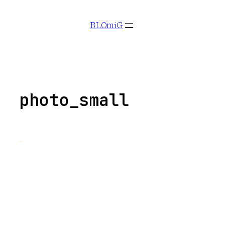
Aller
BLOmiG
au
contenu
photo_small