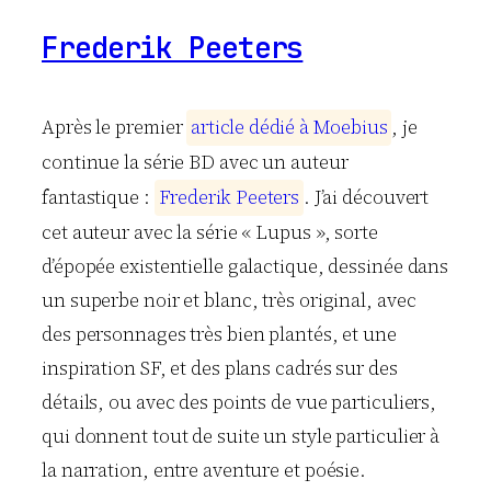
Frederik Peeters
Après le premier
a
r
t
i
c
l
e
d
é
d
i
é
à
M
o
e
b
i
u
s
, je
continue la série BD avec un auteur
fantastique :
F
r
e
d
e
r
i
k
P
e
e
t
e
r
s
. J’ai découvert
cet auteur avec la série « Lupus », sorte
d’épopée existentielle galactique, dessinée dans
un superbe noir et blanc, très original, avec
des personnages très bien plantés, et une
inspiration SF, et des plans cadrés sur des
détails, ou avec des points de vue particuliers,
qui donnent tout de suite un style particulier à
la narration, entre aventure et poésie.