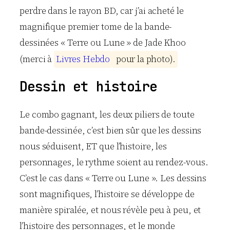
perdre dans le rayon BD, car j’ai acheté le
magnifique premier tome de la bande-
dessinées « Terre ou Lune » de Jade Khoo
(merci à
L
i
v
r
e
s
H
e
b
d
o
p
o
u
r
l
a
p
h
o
t
o
)
.
Dessin et histoire
Le combo gagnant, les deux piliers de toute
bande-dessinée, c’est bien sûr que les dessins
nous séduisent, ET que l’histoire, les
personnages, le rythme soient au rendez-vous.
C’est le cas dans « Terre ou Lune ». Les dessins
sont magnifiques, l’histoire se développe de
manière spiralée, et nous révèle peu à peu, et
l’histoire des personnages, et le monde