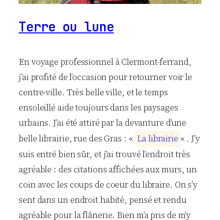
Terre ou lune
En voyage professionnel à Clermont-ferrand,
j’ai profité de l’occasion pour retourner voir le
centre-ville. Très belle ville, et le temps
ensoleillé aide toujours dans les paysages
urbains. J’ai été attiré par la devanture d’une
belle librairie, rue des Gras : «
L
a
l
i
b
r
a
i
r
i
e
« . J’y
suis entré bien sûr, et j’ai trouvé l’endroit très
agréable : des citations affichées aux murs, un
coin avec les coups de coeur du libraire. On s’y
sent dans un endroit habité, pensé et rendu
agréable pour la flânerie. Bien m’a pris de m’y