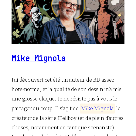
Mike Mignola
J’ai découvert cet été un auteur de BD assez
hors-norme, et la qualité de son dessin m’a mis
une grosse claque. Je ne résiste pas à vous le
partager du coup. Il s’agit de
M
i
k
e
M
i
g
n
o
l
a
le
créateur de la série Hellboy (et de plein d’autres
choses, notamment en tant que scénariste).