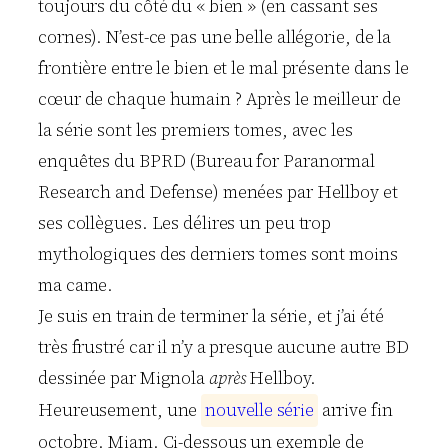
toujours du côté du « bien » (en cassant ses
cornes). N’est-ce pas une belle allégorie, de la
frontière entre le bien et le mal présente dans le
cœur de chaque humain ? Après le meilleur de
la série sont les premiers tomes, avec les
enquêtes du BPRD (Bureau for Paranormal
Research and Defense) menées par Hellboy et
ses collègues. Les délires un peu trop
mythologiques des derniers tomes sont moins
ma came.
Je suis en train de terminer la série, et j’ai été
très frustré car il n’y a presque aucune autre BD
dessinée par Mignola
après
Hellboy.
Heureusement, une
n
o
u
v
e
l
l
e
s
é
r
i
e
arrive fin
octobre. Miam. Ci-dessous un exemple de