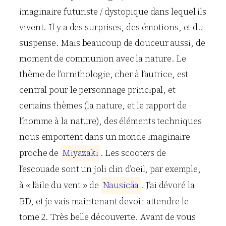
imaginaire futuriste / dystopique dans lequel ils
vivent. Il y a des surprises, des émotions, et du
suspense. Mais beaucoup de douceur aussi, de
moment de communion avec la nature. Le
thème de l’ornithologie, cher à l’autrice, est
central pour le personnage principal, et
certains thèmes (la nature, et le rapport de
l’homme à la nature), des éléments techniques
nous emportent dans un monde imaginaire
proche de
M
i
y
a
z
a
k
i
. Les scooters de
l’escouade sont un joli clin d’oeil, par exemple,
à « l’aile du vent » de
N
a
u
s
i
c
ä
a
. J’ai dévoré la
BD, et je vais maintenant devoir attendre le
tome 2. Très belle découverte. Avant de vous