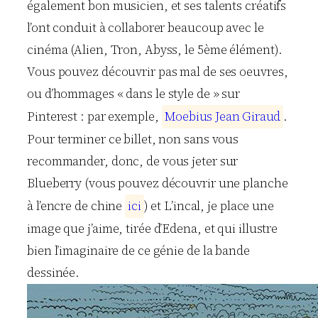
également bon musicien, et ses talents créatifs
l’ont conduit à collaborer beaucoup avec le
cinéma (Alien, Tron, Abyss, le 5ème élément).
Vous pouvez découvrir pas mal de ses oeuvres,
ou d’hommages « dans le style de » sur
Pinterest : par exemple,
M
o
e
b
i
u
s
J
e
a
n
G
i
r
a
u
d
.
Pour terminer ce billet, non sans vous
recommander, donc, de vous jeter sur
Blueberry (vous pouvez découvrir une planche
à l’encre de chine
i
c
i
) et L’incal, je place une
image que j’aime, tirée d’Edena, et qui illustre
bien l’imaginaire de ce génie de la bande
dessinée.