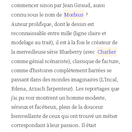
commencer sinon par Jean Giraud, aussi
connu sous le nom de
M
œ
b
i
u
s
?
Auteur prolifique, dont le dessin est
reconnaissable entre mille (ligne claire et
modelage au trait), il est à la fois le créateur de
la merveilleuse série Blueberry (avec
C
h
a
r
l
i
e
r
comme génial scénariste), classique de facture,
comme d’histoires complètement barrées se
passant dans des mondes imaginaires (L’Incal,
Edena, Arzach l’arpenteur). Les reportages que
j’ai pu voir montrent un homme modeste,
sérieux et facétieux, plein de la douceur
bienveillante de ceux qui ont trouvé un métier
correspondant à leur passion. Il était