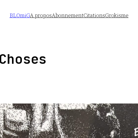
BLOmiG
A propos
Abonnement
Citations
Grokisme
Choses