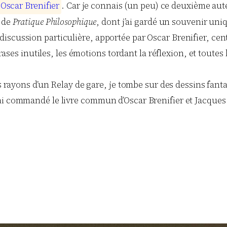
O
s
c
a
r
B
r
e
n
i
f
i
e
r
. Car je connais (un peu) ce deuxième auteu
s de
Pratique Philosophique
, dont j’ai gardé un souvenir uniq
scussion particulière, apportée par Oscar Brenifier, centr
phrases inutiles, les émotions tordant la réflexion, et tout
s rayons d’un Relay de gare, je tombe sur des dessins fantas
i commandé le livre commun d’Oscar Brenifier et Jacques D