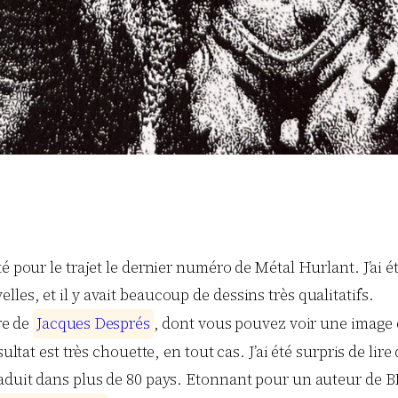
 pour le trajet le dernier numéro de Métal Hurlant. J’ai été 
es, et il y avait beaucoup de dessins très qualitatifs.
re de
J
a
c
q
u
e
s
D
e
s
p
r
é
s
, dont vous pouvez voir une image d
ultat est très chouette, en tout cas. J’ai été surpris de lire
raduit dans plus de 80 pays. Etonnant pour un auteur de BD