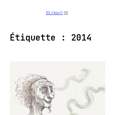
Aller
BLOmiG
au
contenu
Étiquette :
2014