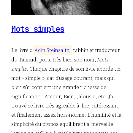
Mots simples
Le livre d’
A
d
i
n
S
t
e
i
n
s
a
l
t
z
,
rabbin et traducteur
du Talmud, porte très bien son nom,
Mots
simples
. Chaque chapitre de son livre aborde un
mot « simple », car d’usage courant, mais qui
bien sûr contient une grande richesse de
signification : Amour, Bien, Jalousie, etc. J’ai
trouvé ce livre très agréable à lire, intéressant,
et finalement assez hors-norme. L’humilité et la
simplicité du propos équilibrent à merveille