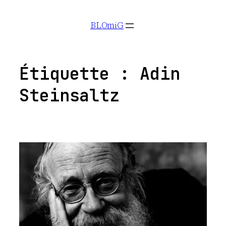
Aller
BLOmiG
au
contenu
Étiquette :
Adin
Steinsaltz