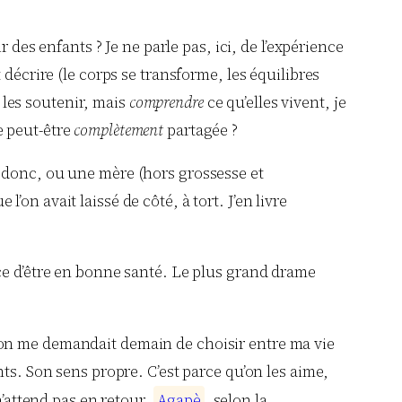
 des enfants ? Je ne parle pas, ici, de l’expérience
décrire (le corps se transforme, les équilibres
les soutenir, mais
comprendre
ce qu’elles vivent, je
e peut-être
complètement
partagée ?
, donc, ou une mère (hors grossesse et
n avait laissé de côté, à tort. J’en livre
ce d’être en bonne santé. Le plus grand drame
i l’on me demandait demain de choisir entre ma vie
ts. Son sens propre. C’est parce qu’on les aime,
n’attend pas en retour.
A
g
a
p
è
, selon la