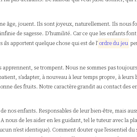
e âge, jouent. Ils sont joyeux, naturellement. Ils nous for
 infinie de sagesse. D’humilité. Car ce que les enfants fon
s ils apportent quelque chose qui est de l’
o
r
d
r
e
d
u
j
e
u
per
ls apprennent, se trompent. Nous ne sommes pas toujours d
patient, s’adapter, à nouveau à leur temps propre, à leurs b
 donne des fruits. Notre caractère grandit au contact des en
e nos enfants. Responsables de leur bien-être, mais aus
A nous de les aider en les guidant, tel le tuteur avec la p
 (aucun n’est identique). Comment douter que l’essentiel d