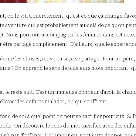
ait, on le vit. Concrètement, qu’est-ce que ça change d’avoir
tte aventure qui est probablement au-delà de ce qu’on peut 
e
). Nous pouvons accompagner les femmes dans cet acte, 
 être partagé complètement. D’ailleurs, quelle expérienc
rire les choses, on verra si ça se partage. Pour un père
s ? On apprend le sens de plusieurs mots important, que l’o
a, le reste suit. C’est un immense bonheur d’avoir la chan
’avoir des enfants malades, ou qui souffrent.
rofond de soi à quel point on peut se sacrifier pour eux. S
econde. On découvre le sens du mot sacrifice avec des enfan
n n’a pas d’enfants. De l’amour qui veut juste donner, qui 