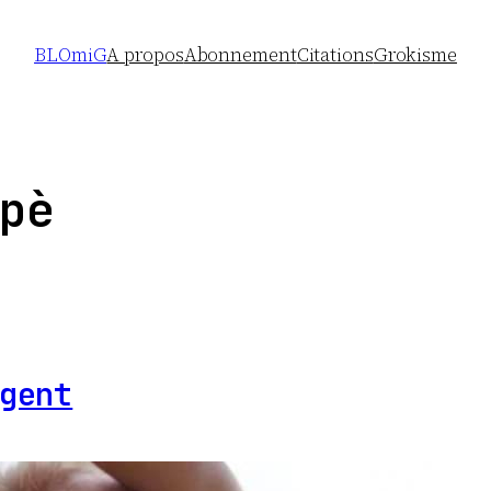
BLOmiG
A propos
Abonnement
Citations
Grokisme
pè
gent