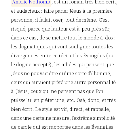
A
m
é
l
i
e
N
o
t
h
o
m
b
, est un roman très bien écrit,
et audacieux : faire parler Jésus à la première
personne, il fallait oser, tout de même. C’est
risqué, parce que l’auteur est à peu près sûr,
dans ce cas, de se mettre tout le monde à dos :
les dogmatiques qui vont souligner toutes les
divergences entre ce récit et les Évangiles (ou
le dogme accepté), les athées qui pensent que
Jésus ne pouvait être qu’une sorte d’illuminé,
ceux qui auraient prêté une autre personnalité
à Jésus, ceux qui ne pensent pas que l’on
puisse lui en prêter une, etc. Osé, donc, et très
bien écrit. Le style est vif, direct, et rappelle,
dans une certaine mesure, l’extrême simplicité
de parole qui est rapportée dans les Évangiles.