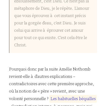
éblouissement, c’est Dieu. Ce n’est pas la
métaphore de Dieu, je le répète. L’amour
que vous éprouvez à cet instant précis
pour la gorgée d’eau, c’est Dieu. Je suis
celui qui arrive à éprouver cet amour
pour tout ce qui existe. C’est cela être le
Christ.
Pourquoi donc par la suite Amélie Nothomb
revient-elle à d’autres explications –
contradictoires avec cette première approche,
où la notion de « père » revient, avec une
volonté personnelle ?
L
e
s
h
a
b
i
t
u
e
l
l
e
s
b
é
q
u
i
l
l
e
s