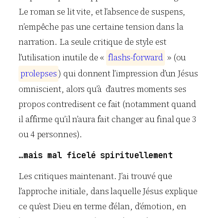
Le roman se lit vite, et l’absence de suspens,
n’empêche pas une certaine tension dans la
narration. La seule critique de style est
l’utilisation inutile de «
f
l
a
s
h
s
-
f
o
r
w
a
r
d
» (ou
p
r
o
l
e
p
s
e
s
) qui donnent l’impression d’un Jésus
omniscient, alors qu’à d’autres moments ses
propos contredisent ce fait (notamment quand
il affirme qu’il n’aura fait changer au final que 3
ou 4 personnes).
…mais mal ficelé spirituellement
Les critiques maintenant. J’ai trouvé que
l’approche initiale, dans laquelle Jésus explique
ce qu’est Dieu en terme d’élan, d’émotion, en