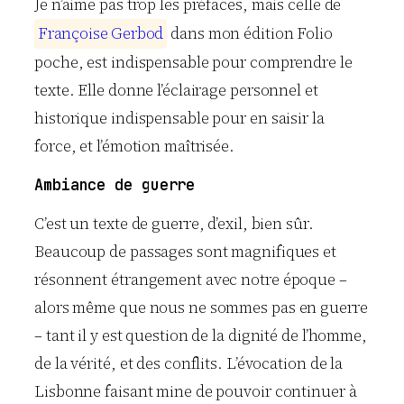
Je n’aime pas trop les préfaces, mais celle de
F
r
a
n
ç
o
i
s
e
G
e
r
b
o
d
dans mon édition Folio
poche, est indispensable pour comprendre le
texte. Elle donne l’éclairage personnel et
historique indispensable pour en saisir la
force, et l’émotion maîtrisée.
Ambiance de guerre
C’est un texte de guerre, d’exil, bien sûr.
Beaucoup de passages sont magnifiques et
résonnent étrangement avec notre époque –
alors même que nous ne sommes pas en guerre
– tant il y est question de la dignité de l’homme,
de la vérité, et des conflits. L’évocation de la
Lisbonne faisant mine de pouvoir continuer à