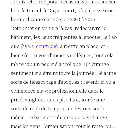
Je suis retourné pour l’occasion sur mon ancien
lieu de travail, à Guyancourt, où j’ai passé une
bonne dizaine d’année, de 2003 à 2015.
Retourner en voiture là-bas, redécouvrir le
bâtiment, les lieux fréquentés à l’époque, le Lab
que j’avais
c
o
n
t
r
i
b
u
é
à mettre en place, et –
bien sûr – revoir d’anciens collègues, tout cela
m’a rendu un peu mélancolique. Un étrange
sentiment m’a étreint toute la journée, lié à une
sorte de télescopage d’époques : revenir là où a
commencé ma vie professionnelle dans le
privé, vingt-deux ans plus tard, a créé une
sorte de repli du temps et de l’espace sur lui-
même. Le bâtiment n’a presque pas changé,
mais les gens, l’organisation, tout le reste, oui.