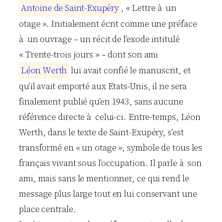
A
n
t
o
i
n
e
d
e
S
a
i
n
t
-
E
x
u
p
é
r
y
, « Lettre à un
otage ». Initialement écrit comme une préface
à un ouvrage – un récit de l’exode intitulé
« Trente-trois jours » – dont son ami
L
é
o
n
W
e
r
t
h
lui avait confié le manuscrit, et
qu’il avait emporté aux Etats-Unis, il ne sera
finalement publié qu’en 1943, sans aucune
référence directe à celui-ci. Entre-temps, Léon
Werth, dans le texte de Saint-Exupéry, s’est
transformé en « un otage », symbole de tous les
français vivant sous l’occupation. Il parle à son
ami, mais sans le mentionner, ce qui rend le
message plus large tout en lui conservant une
place centrale.