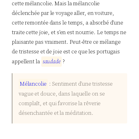
cette mélancolie. Mais la mélancolie
déclenchée par le voyage aller, en voiture,
cette remontée dans le temps, a absorbé d’une
traite cette joie, et s’en est nourrie. Le temps ne
plaisante pas vraiment. Peut-être ce mélange
de tristesse et de joie est ce que les portugais
appellent la
s
a
u
d
a
d
e
?
M
é
l
a
n
c
o
l
i
e
: Sentiment d’une tristesse
vague et douce, dans laquelle on se
complaît, et qui favorise la rêverie
désenchantée et la méditation.