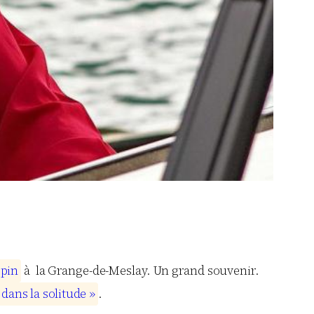
o
p
i
n
à la Grange-de-Meslay. Un grand souvenir.
d
a
n
s
l
a
s
o
l
i
t
u
d
e
»
.