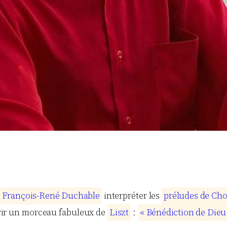
F
r
a
n
ç
o
i
s
-
R
e
n
é
D
u
c
h
a
b
l
e
interpréter les
p
r
é
l
u
d
e
s
d
e
C
h
uvrir un morceau fabuleux de
L
i
s
z
t
:
«
B
é
n
é
d
i
c
t
i
o
n
d
e
D
i
e
u