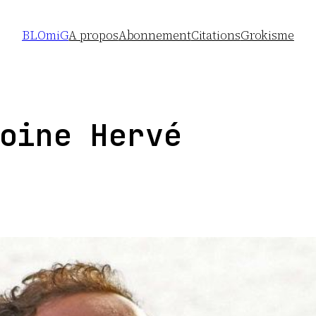
BLOmiG
A propos
Abonnement
Citations
Grokisme
oine Hervé