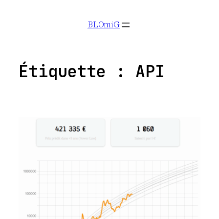
Aller
BLOmiG
au
contenu
Étiquette :
API