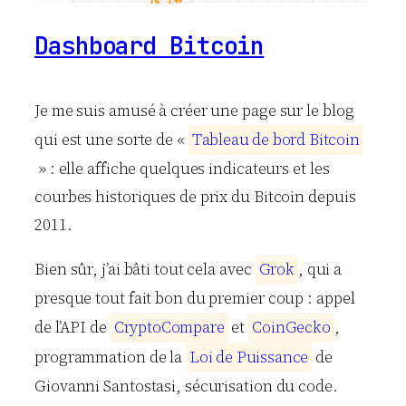
Dashboard Bitcoin
Je me suis amusé à créer une page sur le blog
qui est une sorte de «
T
a
b
l
e
a
u
d
e
b
o
r
d
B
i
t
c
o
i
n
» : elle affiche quelques indicateurs et les
courbes historiques de prix du Bitcoin depuis
2011.
Bien sûr, j’ai bâti tout cela avec
G
r
o
k
, qui a
presque tout fait bon du premier coup : appel
de l’API de
C
r
y
p
t
o
C
o
m
p
a
r
e
et
C
o
i
n
G
e
c
k
o
,
programmation de la
L
o
i
d
e
P
u
i
s
s
a
n
c
e
de
Giovanni Santostasi, sécurisation du code.