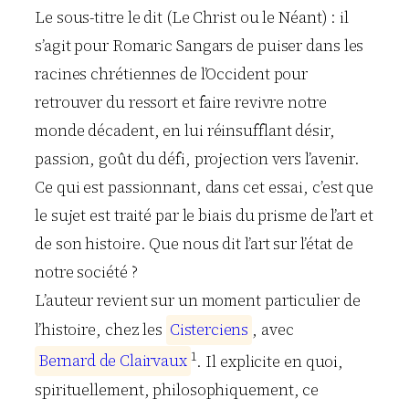
Le sous-titre le dit (Le Christ ou le Néant) : il
s’agit pour Romaric Sangars de puiser dans les
racines chrétiennes de l’Occident pour
retrouver du ressort et faire revivre notre
monde décadent, en lui réinsufflant désir,
passion, goût du défi, projection vers l’avenir.
Ce qui est passionnant, dans cet essai, c’est que
le sujet est traité par le biais du prisme de l’art et
de son histoire. Que nous dit l’art sur l’état de
notre société ?
L’auteur revient sur un moment particulier de
l’histoire, chez les
C
i
s
t
e
r
c
i
e
n
s
, avec
1
B
e
r
n
a
r
d
d
e
C
l
a
i
r
v
a
u
x
. Il explicite en quoi,
spirituellement, philosophiquement, ce