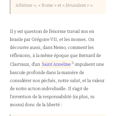
Athènes », « Rome » et « Jérusalem » ».
Il y est question de l’énorme travail mis en
branle par Grégoire VII, et les moines. On
découvre aussi, dans Nemo, comment les
réflexions, à la même époque que Bernard de
3
Clairvaux, d’un
S
a
i
n
t
A
n
s
e
l
m
e
impulsent une
bascule profonde dans la manière de
considérer nos péchés, notre salut, et la valeur
de notre action individuelle. Il s’agit de
l’invention de la responsabilité (ni plus, ni
moins) donc de la liberté :