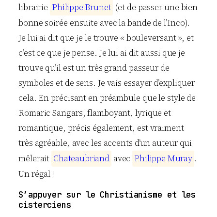
librairie
P
h
i
l
i
p
p
e
B
r
u
n
e
t
(et de passer une bien
bonne soirée ensuite avec la bande de l’Inco).
Je lui ai dit que je le trouve « bouleversant », et
c’est ce que je pense. Je lui ai dit aussi que je
trouve qu’il est un très grand passeur de
symboles et de sens. Je vais essayer d’expliquer
cela. En précisant en préambule que le style de
Romaric Sangars, flamboyant, lyrique et
romantique, précis également, est vraiment
très agréable, avec les accents d’un auteur qui
mêlerait
C
h
a
t
e
a
u
b
r
i
a
n
d
avec
P
h
i
l
i
p
p
e
M
u
r
a
y
.
Un régal !
S’appuyer sur le Christianisme et les
cisterciens