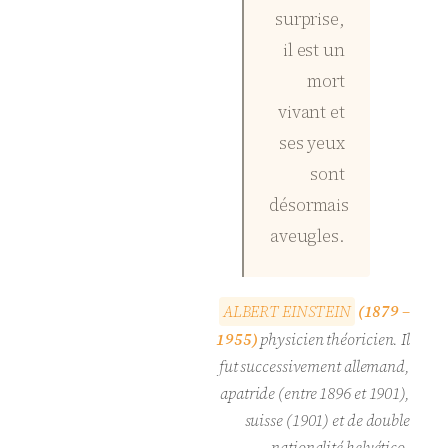
surprise,
il est un
mort
vivant et
ses yeux
sont
désormais
aveugles.
A
L
B
E
R
T
E
I
N
S
T
E
I
N
(1879 –
1955)
physicien théoricien. Il
fut successivement allemand,
apatride (entre 1896 et 1901),
suisse (1901) et de double
nationalité helvético-