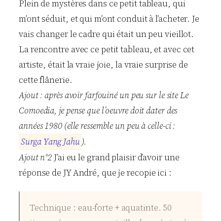
Plein de mystères dans ce petit tableau, qui
m’ont séduit, et qui m’ont conduit à l’acheter. Je
vais changer le cadre qui était un peu vieillot.
La rencontre avec ce petit tableau, et avec cet
artiste, était la vraie joie, la vraie surprise de
cette flânerie.
Ajout : après avoir farfouiné un peu sur le site Le
Comoedia, je pense que l’oeuvre doit dater des
années 1980 (elle ressemble un peu à celle-ci :
S
u
r
g
a
Y
a
n
g
J
a
h
u
).
Ajout n°2
J’ai eu le grand plaisir d’avoir une
réponse de JY André, que je recopie ici :
Technique : eau-forte + aquatinte. 50