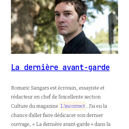
La dernière avant-garde
Romaric Sangars est écrivain, essayiste et
rédacteur en chef de l’excellente section
Culture du magazine
L
’
i
n
c
o
r
r
e
c
t
. J’ai eu la
chance d’aller faire dédicacer son dernier
ouvrage, « La dernière avant-garde » dans la