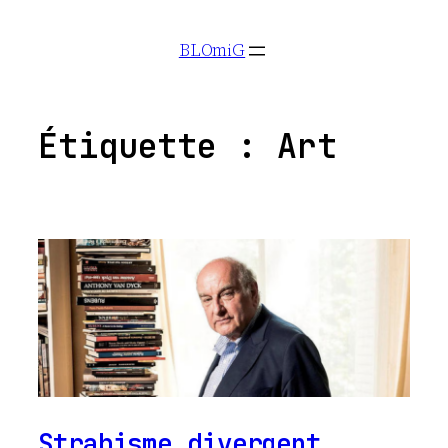
Aller
BLOmiG
au
contenu
Étiquette :
Art
Strabisme divergent