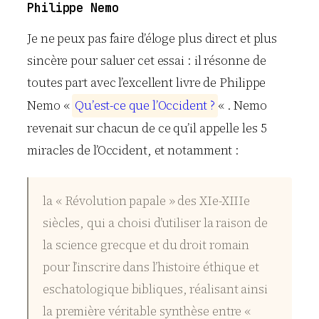
Philippe Nemo
Je ne peux pas faire d’éloge plus direct et plus
sincère pour saluer cet essai : il résonne de
toutes part avec l’excellent livre de Philippe
Nemo «
Q
u
’
e
s
t
-
c
e
q
u
e
l
’
O
c
c
i
d
e
n
t
?
« . Nemo
revenait sur chacun de ce qu’il appelle les 5
miracles de l’Occident, et notamment :
la « Révolution papale » des XIe-XIIIe
siècles, qui a choisi d’utiliser la raison de
la science grecque et du droit romain
pour l’inscrire dans l’histoire éthique et
eschatologique bibliques, réalisant ainsi
la première véritable synthèse entre «