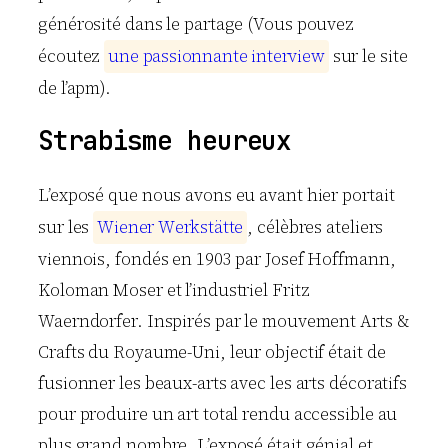
générosité dans le partage (Vous pouvez
écoutez
u
n
e
p
a
s
s
i
o
n
n
a
n
t
e
i
n
t
e
r
v
i
e
w
sur le site
de l’apm).
Strabisme heureux
L’exposé que nous avons eu avant hier portait
sur les
W
i
e
n
e
r
W
e
r
k
s
t
ä
t
t
e
, célèbres ateliers
viennois, fondés en 1903 par Josef Hoffmann,
Koloman Moser et l’industriel Fritz
Waerndorfer. Inspirés par le mouvement Arts &
Crafts du Royaume-Uni, leur objectif était de
fusionner les beaux-arts avec les arts décoratifs
pour produire un art total rendu accessible au
plus grand nombre. L’exposé était génial et