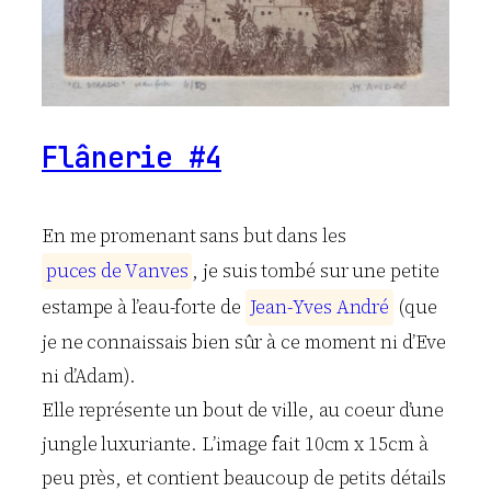
Flânerie #4
En me promenant sans but dans les
p
u
c
e
s
d
e
V
a
n
v
e
s
, je suis tombé sur une petite
estampe à l’eau-forte de
J
e
a
n
-
Y
v
e
s
A
n
d
r
é
(que
je ne connaissais bien sûr à ce moment ni d’Eve
ni d’Adam).
Elle représente un bout de ville, au coeur d’une
jungle luxuriante. L’image fait 10cm x 15cm à
peu près, et contient beaucoup de petits détails