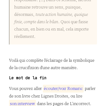
humaine retrouve un sens, puisque,
désormais,
toute action humaine, quoique
finie, compte dans le bilan
. Quoi que fasse
chacun, en bien ou en mal, cela importe
réellement.
Voilà qui complète l’éclairage de la symbolique
de la crucifixion d’une autre manière.
Le mot de la fin
Vous pouvez aller
é
c
o
u
t
e
r
/
v
o
i
r
R
o
m
a
r
i
c
parler
de son livre chez Lignes Droites, ou lire
s
o
n
i
n
t
e
r
v
i
e
w
dans les pages de L’incorrect.