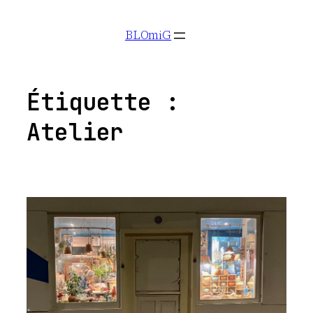
Aller
BLOmiG
au
contenu
Étiquette :
Atelier