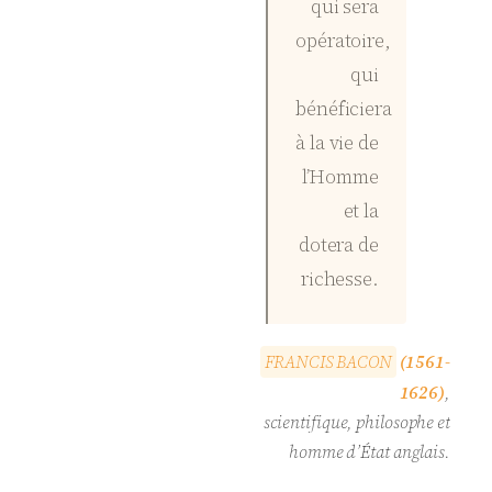
qui sera
opératoire,
qui
bénéficiera
à la vie de
l’Homme
et la
dotera de
richesse.
F
R
A
N
C
I
S
B
A
C
O
N
(1561-
1626)
,
scientifique, philosophe et
homme d’État anglais.