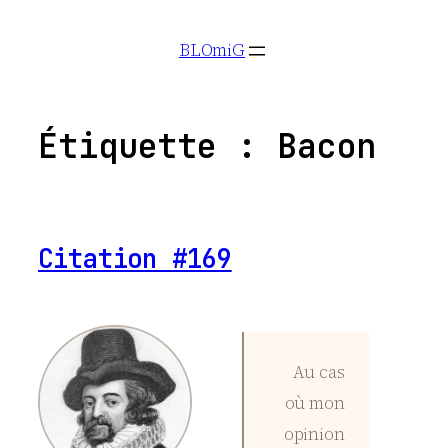
Aller
BLOmiG
au
contenu
Étiquette :
Bacon
Citation #169
Au cas
où mon
opinion