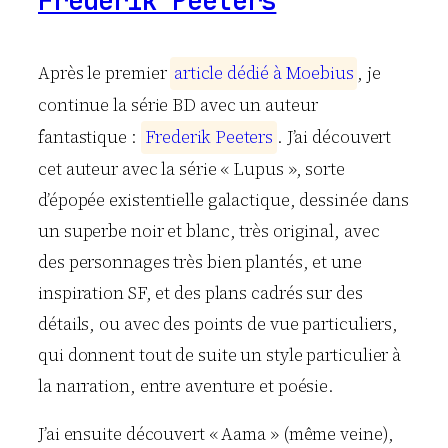
Frederik Peeters
Après le premier
a
r
t
i
c
l
e
d
é
d
i
é
à
M
o
e
b
i
u
s
, je
continue la série BD avec un auteur
fantastique :
F
r
e
d
e
r
i
k
P
e
e
t
e
r
s
. J’ai découvert
cet auteur avec la série « Lupus », sorte
d’épopée existentielle galactique, dessinée dans
un superbe noir et blanc, très original, avec
des personnages très bien plantés, et une
inspiration SF, et des plans cadrés sur des
détails, ou avec des points de vue particuliers,
qui donnent tout de suite un style particulier à
la narration, entre aventure et poésie.
J’ai ensuite découvert « Aama » (même veine),