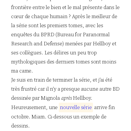
frontière entre le bien et le mal présente dans le
cœur de chaque humain ? Après le meilleur de
la série sont les premiers tomes, avec les
enquêtes du BPRD (Bureau for Paranormal
Research and Defense) menées par Hellboy et
ses collègues. Les délires un peu trop
mythologiques des derniers tomes sont moins
ma came.
Je suis en train de terminer la série, et j’ai été
très frustré car il n’y a presque aucune autre BD
dessinée par Mignola
après
Hellboy.
Heureusement, une
n
o
u
v
e
l
l
e
s
é
r
i
e
arrive fin
octobre. Miam. Ci-dessous un exemple de
dessins.