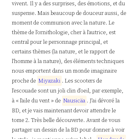
vivent. Il y a des surprises, des émotions, et du
suspense. Mais beaucoup de douceur aussi, de
moment de communion avec la nature. Le
thème de l’ornithologie, cher à l’autrice, est
central pour le personnage principal, et
certains thèmes (la nature, et le rapport de
l’homme à la nature), des éléments techniques
nous emportent dans un monde imaginaire
proche de
M
i
y
a
z
a
k
i
. Les scooters de
l’escouade sont un joli clin d’oeil, par exemple,
à « l’aile du vent » de
N
a
u
s
i
c
ä
a
. J’ai dévoré la
BD, et je vais maintenant devoir attendre le
tome 2. Très belle découverte. Avant de vous
partager un dessin de la BD pour donner à voir