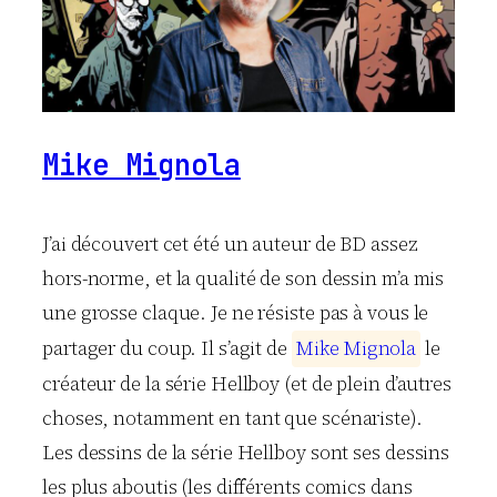
Mike Mignola
J’ai découvert cet été un auteur de BD assez
hors-norme, et la qualité de son dessin m’a mis
une grosse claque. Je ne résiste pas à vous le
partager du coup. Il s’agit de
M
i
k
e
M
i
g
n
o
l
a
le
créateur de la série Hellboy (et de plein d’autres
choses, notamment en tant que scénariste).
Les dessins de la série Hellboy sont ses dessins
les plus aboutis (les différents comics dans