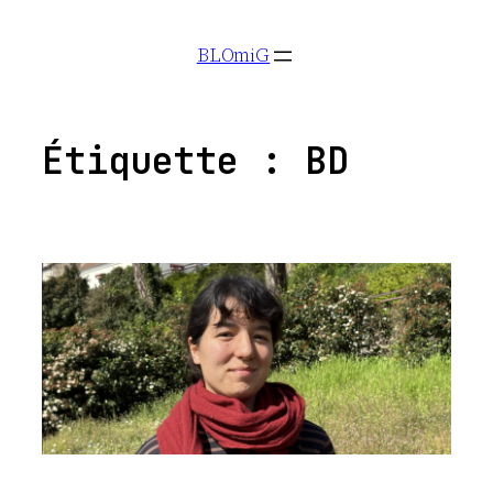
Aller
BLOmiG
au
contenu
Étiquette :
BD