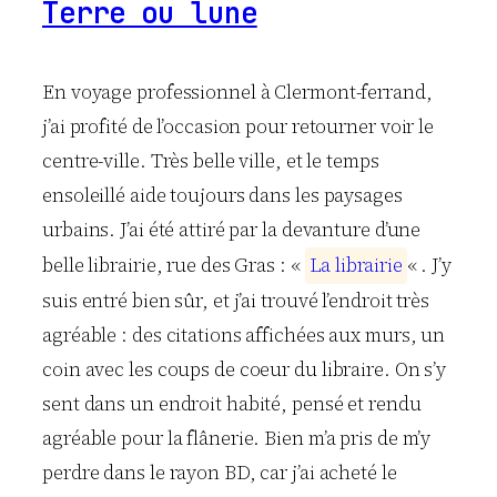
Terre ou lune
En voyage professionnel à Clermont-ferrand,
j’ai profité de l’occasion pour retourner voir le
centre-ville. Très belle ville, et le temps
ensoleillé aide toujours dans les paysages
urbains. J’ai été attiré par la devanture d’une
belle librairie, rue des Gras : «
L
a
l
i
b
r
a
i
r
i
e
« . J’y
suis entré bien sûr, et j’ai trouvé l’endroit très
agréable : des citations affichées aux murs, un
coin avec les coups de coeur du libraire. On s’y
sent dans un endroit habité, pensé et rendu
agréable pour la flânerie. Bien m’a pris de m’y
perdre dans le rayon BD, car j’ai acheté le