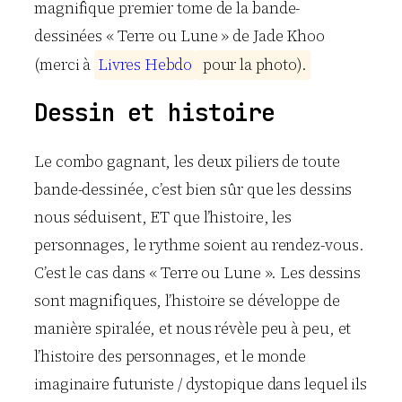
magnifique premier tome de la bande-
dessinées « Terre ou Lune » de Jade Khoo
(merci à
L
i
v
r
e
s
H
e
b
d
o
p
o
u
r
l
a
p
h
o
t
o
)
.
Dessin et histoire
Le combo gagnant, les deux piliers de toute
bande-dessinée, c’est bien sûr que les dessins
nous séduisent, ET que l’histoire, les
personnages, le rythme soient au rendez-vous.
C’est le cas dans « Terre ou Lune ». Les dessins
sont magnifiques, l’histoire se développe de
manière spiralée, et nous révèle peu à peu, et
l’histoire des personnages, et le monde
imaginaire futuriste / dystopique dans lequel ils