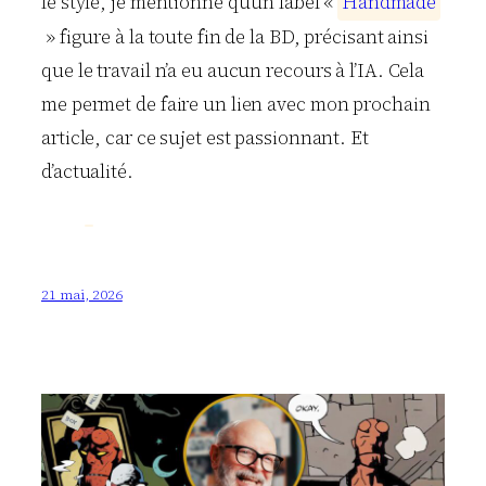
le style, je mentionne qu’un label «
H
a
n
d
m
a
d
e
» figure à la toute fin de la BD, précisant ainsi
que le travail n’a eu aucun recours à l’IA. Cela
me permet de faire un lien avec mon prochain
article, car ce sujet est passionnant. Et
d’actualité.
21 mai, 2026