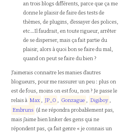
an trois blogs différents, parce que ça me
donne le plaisir de faire des tests de
thèmes, de plugins, d’essayer des polices,
etc…Il faudrait, en toute rigueur, arrêter
de se disperser, mais ça fait partie du
plaisir, alors à quoi bon se faire du mal,
quand on peut se faire du bien ?
J’aimerais connaitre les manies d’autres
blogueurs, pour me rassurer un peu : plus on
est de fous, moins on est fou, non ? Je passe le
relais à
M
a
x
,
J
P
_
O
,
G
o
n
z
a
g
u
e
,
D
i
g
i
b
o
y
,
E
m
b
r
u
n
s
(il ne répondra probablement pas,
mais j’aime bien linker des gens qui ne
répondent pas, ça fait genre « je connais un