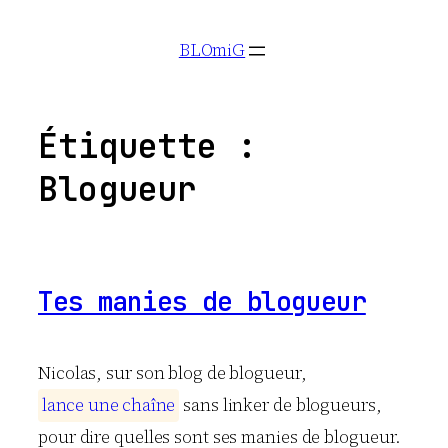
Aller
BLOmiG
au
contenu
Étiquette :
Blogueur
Tes manies de blogueur
Nicolas, sur son blog de blogueur,
l
a
n
c
e
u
n
e
c
h
a
î
n
e
sans linker de blogueurs,
pour dire quelles sont ses manies de blogueur.