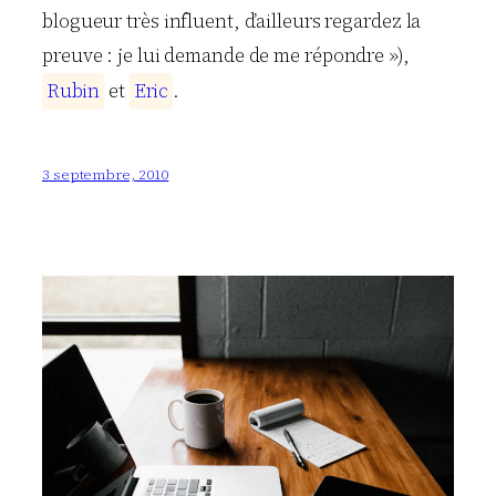
blogueur très influent, d’ailleurs regardez la
preuve : je lui demande de me répondre »),
R
u
b
i
n
et
E
r
i
c
.
3 septembre, 2010