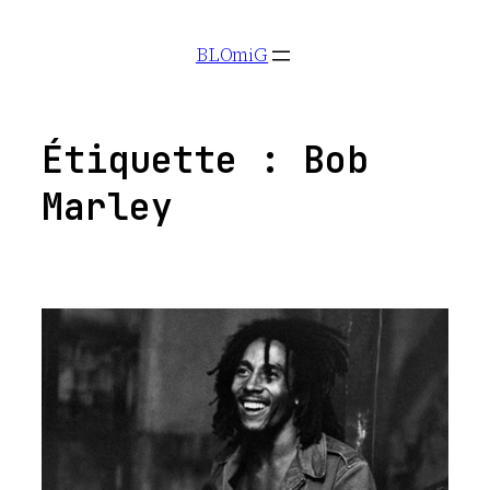
Aller
BLOmiG
au
contenu
Étiquette :
Bob
Marley