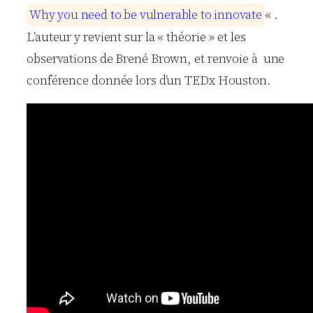
W
h
y
y
o
u
n
e
e
d
t
o
b
e
v
u
l
n
e
r
a
b
l
e
t
o
i
n
n
o
v
a
t
e
« .
L’auteur y revient sur la « théorie » et les
observations de Brené Brown, et renvoie à une
conférence donnée lors d’un TEDx Houston.