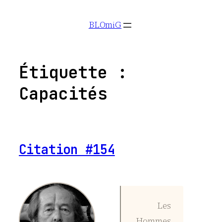
Aller
BLOmiG
au
contenu
Étiquette :
Capacités
Citation #154
Les
Hommes