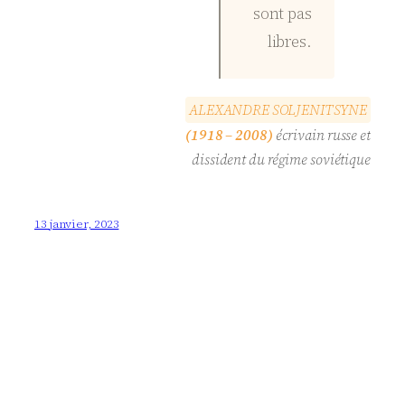
sont pas
libres.
A
L
E
X
A
N
D
R
E
S
O
L
J
E
N
I
T
S
Y
N
E
(1918 – 2008)
écrivain russe et
dissident du régime soviétique
13 janvier, 2023