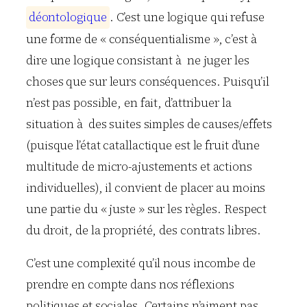
d
é
o
n
t
o
l
o
g
i
q
u
e
. C’est une logique qui refuse
une forme de « conséquentialisme », c’est à
dire une logique consistant à ne juger les
choses que sur leurs conséquences. Puisqu’il
n’est pas possible, en fait, d’attribuer la
situation à des suites simples de causes/effets
(puisque l’état catallactique est le fruit d’une
multitude de micro-ajustements et actions
individuelles), il convient de placer au moins
une partie du « juste » sur les règles. Respect
du droit, de la propriété, des contrats libres.
C’est une complexité qu’il nous incombe de
prendre en compte dans nos réflexions
politiques et sociales. Certains n’aiment pas