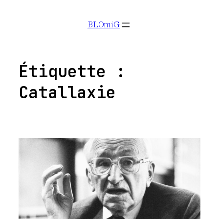
Aller
BLOmiG
au
contenu
Étiquette :
Catallaxie