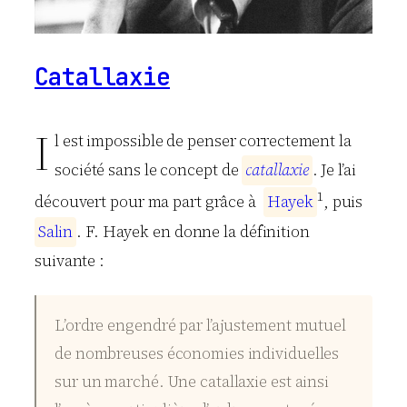
Catallaxie
I
l est impossible de penser correctement la
société sans le concept de
c
a
t
a
l
l
a
x
i
e
. Je l’ai
1
découvert pour ma part grâce à
H
a
y
e
k
, puis
S
a
l
i
n
. F. Hayek en donne la définition
suivante :
L’ordre engendré par l’ajustement mutuel
de nombreuses économies individuelles
sur un marché. Une catallaxie est ainsi