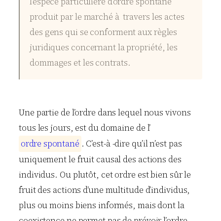
l’espèce particulière d’ordre spontané
produit par le marché à travers les actes
des gens qui se conforment aux règles
juridiques concernant la propriété, les
dommages et les contrats.
Une partie de l’ordre dans lequel nous vivons
tous les jours, est du domaine de l’
o
r
d
r
e
s
p
o
n
t
a
n
é
. C’est-à -dire qu’il n’est pas
uniquement le fruit causal des actions des
individus. Ou plutôt, cet ordre est bien sûr le
fruit des actions d’une multitude d’individus,
plus ou moins biens informés, mais dont la
coexistence ne permet pas de prévoir l’ordre