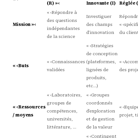
(R) »‹
Innovante (I)
Réglée (
« ‹Répondre à
Investiguer
Répondr
des questions
Mission »‹
des champs
« ‹spéci
indépendantes
d’innovation
du clien
de la science
« ‹Stratégies
de conception
« ‹Connaissances
(plateformes,
« ‹Accom
« ‹Buts
validées
lignées de
des proj
produits,
etc…)
« ‹Laboratoires,
« ‹Groupes
groupes de
coordonnés
« ‹Ressources
« ‹Equip
compétences,
d’exploration
/ moyens
projet, 
universités,
et de gestion
littérature, …
de la valeur
« ‹Contingent