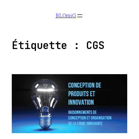
Aller
BLOmiG
au
contenu
Étiquette :
CGS