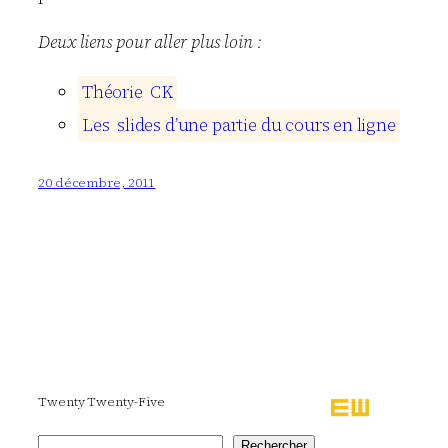
Deux liens pour aller plus loin :
T
h
é
o
r
i
e
C
K
L
e
s
s
l
i
d
e
s
d
’
u
n
e
p
a
r
t
i
e
d
u
c
o
u
r
s
e
n
l
i
g
n
e
20 décembre, 2011
Twenty Twenty-Five
Rechercher