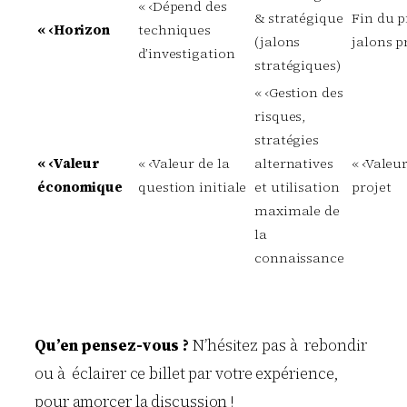
« ‹Dépend des
& stratégique
Fin du p
« ‹Horizon
techniques
(jalons
jalons p
d’investigation
stratégiques)
« ‹Gestion des
risques,
stratégies
« ‹Valeur
« ‹Valeur de la
alternatives
« ‹Valeu
économique
question initiale
et utilisation
projet
maximale de
la
connaissance
Qu’en pensez-vous ?
N’hésitez pas à rebondir
ou à éclairer ce billet par votre expérience,
pour amorcer la discussion !