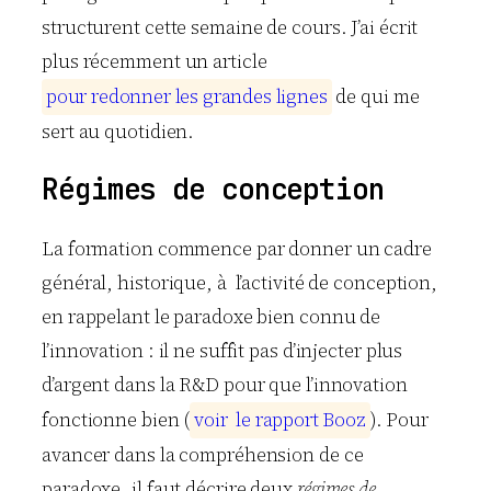
structurent cette semaine de cours. J’ai écrit
plus récemment un article
p
o
u
r
r
e
d
o
n
n
e
r
l
e
s
g
r
a
n
d
e
s
l
i
g
n
e
s
de qui me
sert au quotidien.
Régimes de conception
La formation commence par donner un cadre
général, historique, à l’activité de conception,
en rappelant le paradoxe bien connu de
l’innovation : il ne suffit pas d’injecter plus
d’argent dans la R&D pour que l’innovation
fonctionne bien (
v
o
i
r
l
e
r
a
p
p
o
r
t
B
o
o
z
). Pour
avancer dans la compréhension de ce
paradoxe, il faut décrire deux
régimes de