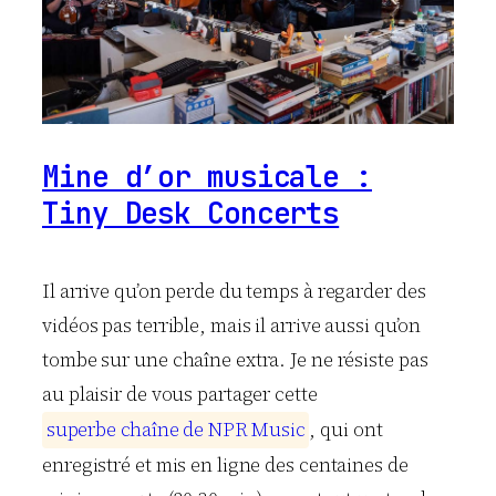
Mine d’or musicale :
Tiny Desk Concerts
Il arrive qu’on perde du temps à regarder des
vidéos pas terrible, mais il arrive aussi qu’on
tombe sur une chaîne extra. Je ne résiste pas
au plaisir de vous partager cette
s
u
p
e
r
b
e
c
h
a
î
n
e
d
e
N
P
R
M
u
s
i
c
, qui ont
enregistré et mis en ligne des centaines de