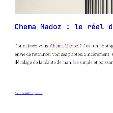
Chema Madoz : le réel d
Connaissez-vous
C
h
e
m
a
M
a
d
o
z
? C’est un photog
envie de retourner voir ses photos. Sincèrement, 
décalage de la réalité de manière simple et puissan
6 décembre, 2012