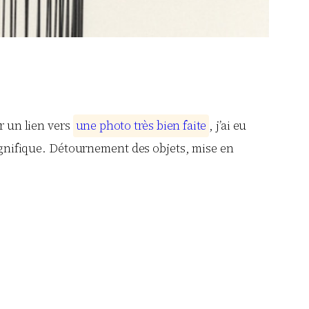
r un lien vers
u
n
e
p
h
o
t
o
t
r
è
s
b
i
e
n
f
a
i
t
e
, j’ai eu
agnifique. Détournement des objets, mise en