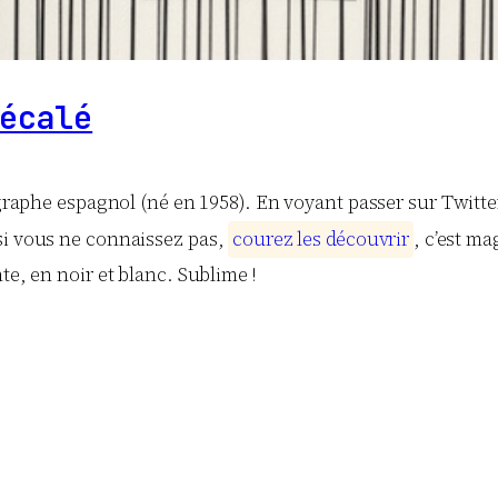
écalé
raphe espagnol (né en 1958). En voyant passer sur Twitte
si vous ne connaissez pas,
c
o
u
r
e
z
l
e
s
d
é
c
o
u
v
r
i
r
, c’est m
te, en noir et blanc. Sublime !