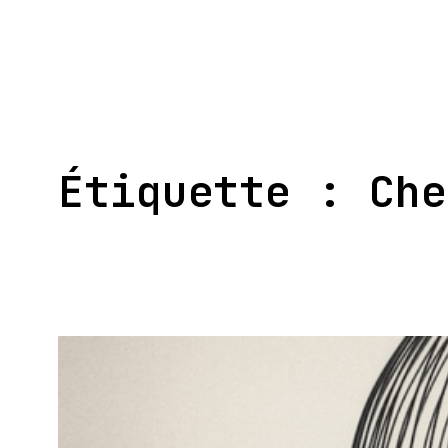
Aller
au
contenu
Étiquette :
Che