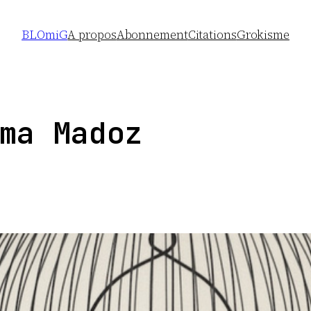
BLOmiG
A propos
Abonnement
Citations
Grokisme
ma Madoz