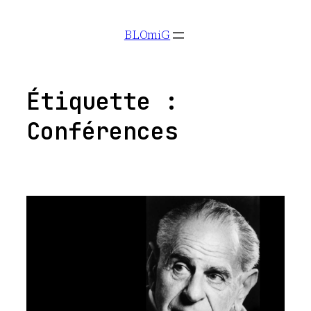
Aller
BLOmiG
au
contenu
Étiquette :
Conférences