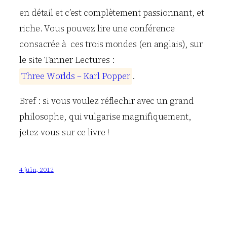
en détail et c’est complètement passionnant, et
riche. Vous pouvez lire une conférence
consacrée à ces trois mondes (en anglais), sur
le site Tanner Lectures :
T
h
r
e
e
W
o
r
l
d
s
–
K
a
r
l
P
o
p
p
e
r
.
Bref : si vous voulez réflechir avec un grand
philosophe, qui vulgarise magnifiquement,
jetez-vous sur ce livre !
4 juin, 2012