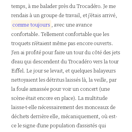
temps, à me balader près du Trocadéro. Je me
rendais à un groupe de travail, et j’étais arrivé,
c
o
m
m
e
t
o
u
j
o
u
r
s
, avec une avance
confortable. Tellement confortable que les
troquets n’étaient même pas encore ouverts.
J’en ai profité pour faire un tour du côté des jets
d’eau qui descendent du Trocadéro vers la tour
Eiffel. Le jour se levait, et quelques balayeurs
nettoyaient les détritus laissés là, la veille, par
la foule amassée pour voir un concert (une
scène était encore en place). La multitude
laisse-t-elle nécessairement des monceaux de
déchets derrière elle, mécaniquement, où est-
ce le signe d’une population d’assistés qui