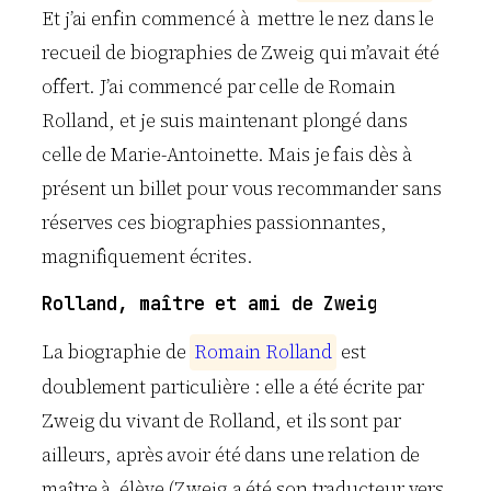
Et j’ai enfin commencé à mettre le nez dans le
recueil de biographies de Zweig qui m’avait été
offert. J’ai commencé par celle de Romain
Rolland, et je suis maintenant plongé dans
celle de Marie-Antoinette. Mais je fais dès à
présent un billet pour vous recommander sans
réserves ces biographies passionnantes,
magnifiquement écrites.
Rolland, maître et ami de Zweig
La biographie de
R
o
m
a
i
n
R
o
l
l
a
n
d
est
doublement particulière : elle a été écrite par
Zweig du vivant de Rolland, et ils sont par
ailleurs, après avoir été dans une relation de
maître à élève (Zweig a été son traducteur vers