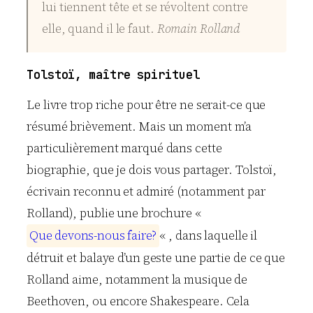
lui tiennent tête et se révoltent contre
elle, quand il le faut.
Romain Rolland
Tolstoï, maître spirituel
Le livre trop riche pour être ne serait-ce que
résumé brièvement. Mais un moment m’a
particulièrement marqué dans cette
biographie, que je dois vous partager. Tolstoï,
écrivain reconnu et admiré (notamment par
Rolland), publie une brochure «
Q
u
e
d
e
v
o
n
s
-
n
o
u
s
f
a
i
r
e
?
« , dans laquelle il
détruit et balaye d’un geste une partie de ce que
Rolland aime, notamment la musique de
Beethoven, ou encore Shakespeare. Cela