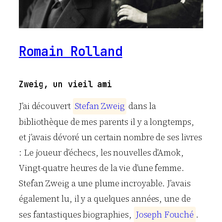
Romain Rolland
Zweig, un vieil ami
J’ai découvert
S
t
e
f
a
n
Z
w
e
i
g
dans la
bibliothèque de mes parents il y a longtemps,
et j’avais dévoré un certain nombre de ses livres
: Le joueur d’échecs, les nouvelles d’Amok,
Vingt-quatre heures de la vie d’une femme.
Stefan Zweig a une plume incroyable. J’avais
également lu, il y a quelques années, une de
ses fantastiques biographies,
J
o
s
e
p
h
F
o
u
c
h
é
.