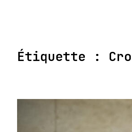
Aller
au
contenu
Étiquette :
Cro