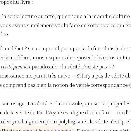
opos du livre :
 A la seule lecture du titre, quiconque a la moindre cultur
 Nous avons simplement voulu faire en sorte que ce qui était
ière.
 au début ? On comprend pourquoi à la fin : dans le dern
ue cela au début, nous risquons de reposer le livre instant
e
vérité première
paradoxale « la vérité n’existe pas » ?
naissance me parait très naïve. « S’il n’y a pas de vérité ab
 ne comprend pas bien la notion de vérité-correspondance
t son usage. La vérité est la boussole, qui sert à jauger l
 de la vérité de Paul Veyne est digne d’un enfant … ou d’un
 Veyne baigne en plein polylogisme : la vérité n’est que le