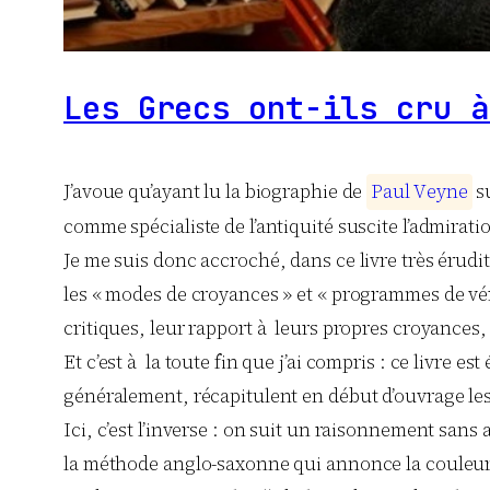
Les Grecs ont-ils cru à
J’avoue qu’ayant lu la biographie de
P
a
u
l
V
e
y
n
e
su
comme spécialiste de l’antiquité suscite l’admiration
Je me suis donc accroché, dans ce livre très érudi
les « modes de croyances » et « programmes de véri
critiques, leur rapport à leurs propres croyances,
Et c’est à la toute fin que j’ai compris : ce livre e
généralement, récapitulent en début d’ouvrage les 
Ici, c’est l’inverse : on suit un raisonnement sans 
la méthode anglo-saxonne qui annonce la couleur