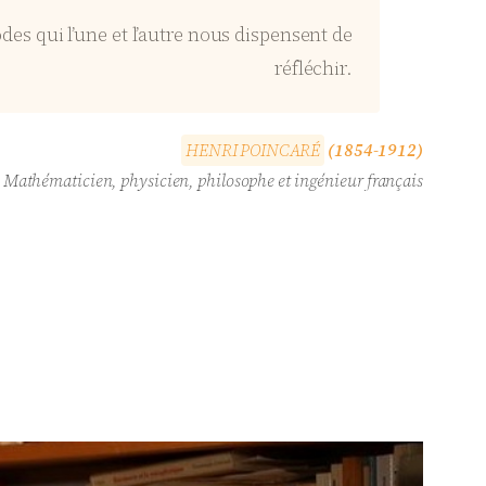
es qui l’une et l’autre nous dispensent de
réfléchir.
H
E
N
R
I
P
O
I
N
C
A
R
É
(1854-1912)
Mathématicien, physicien, philosophe et ingénieur français