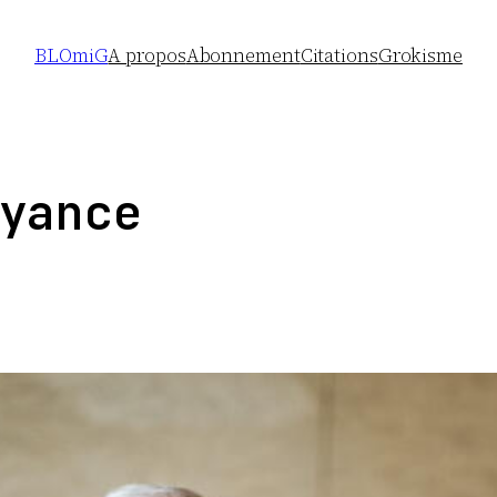
BLOmiG
A propos
Abonnement
Citations
Grokisme
yance