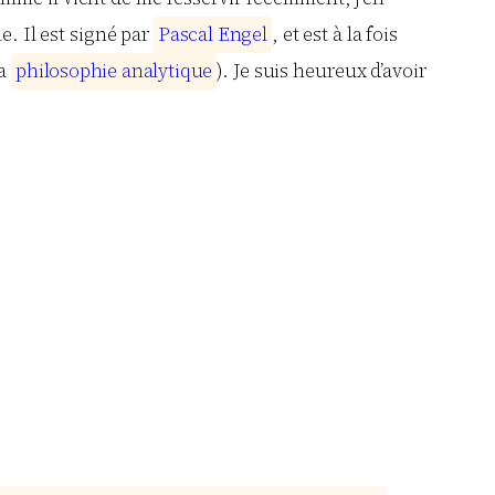
e. Il est signé par
P
a
s
c
a
l
E
n
g
e
l
, et est à la fois
la
p
h
i
l
o
s
o
p
h
i
e
a
n
a
l
y
t
i
q
u
e
). Je suis heureux d’avoir