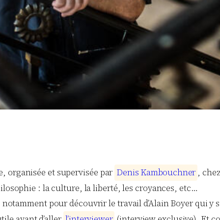
, organisée et supervisée par
D
e
n
i
s
K
a
m
b
o
u
c
h
n
e
r
, chez
losophie : la culture, la liberté, les croyances, etc…
 notamment pour découvrir le travail d’Alain Boyer qui y sign
utile avant d’aller
l
’
i
n
t
e
r
v
i
e
w
e
r
(interview exclusive). Et c