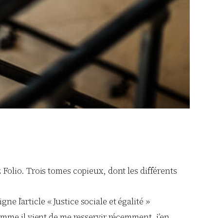
 Folio. Trois tomes copieux, dont les différents
e l’article « Justice sociale et égalité »
omme il vient de me resservir récemment, j’en