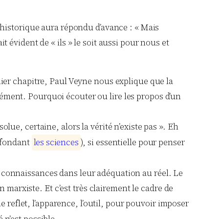
e historique aura répondu d’avance : « Mais
 évident de « ils » le soit aussi pour nous et
ier chapitre, Paul Veyne nous explique que la
anément. Pourquoi écouter ou lire les propos d’un
solue, certaine, alors la vérité n’existe pas ». Eh
 (fondant
l
e
s
s
c
i
e
n
c
e
s
), si essentielle pour penser
es connaissances dans leur adéquation au réel. Le
 marxiste. Et c’est très clairement le cadre de
 reflet, l’apparence, l’outil, pour pouvoir imposer