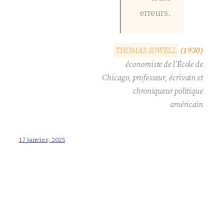
erreurs.
T
H
O
M
A
S
S
O
W
E
L
L
(1930)
économiste de l’École de
Chicago, professeur, écrivain et
chroniqueur politique
américain
17 janvier, 2025