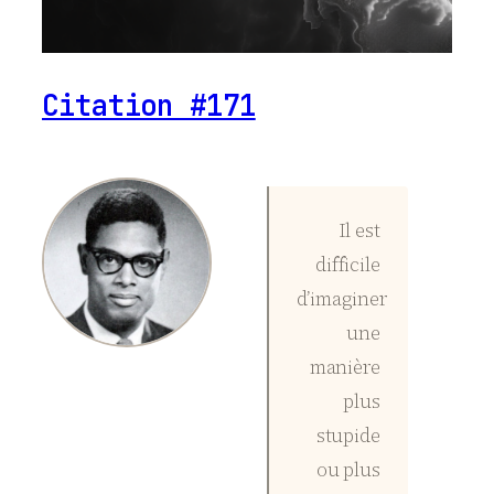
Citation #171
Il est
difficile
d’imaginer
une
manière
plus
stupide
ou plus