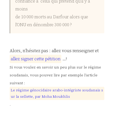
confiance à celui qui prétend qu’il y a
moins
de 10 000 morts au Darfour alors que
l’ONU en dénombre 300 000 ?
Alors, n’hésitez pas : allez vous renseigner et
a
l
l
e
z
s
i
g
n
e
r
c
e
t
t
e
p
é
t
i
t
i
o
n
…!
Si vous voulez en savoir un peu plus sur le régime
soudanais, vous pouvez lire par exemple l’article
suivant :
L
e
r
é
g
i
m
e
g
é
n
o
c
i
d
a
i
r
e
a
r
a
b
o
-
i
n
t
é
g
r
i
s
t
e
s
o
u
d
a
n
a
i
s
s
u
r
l
a
s
e
l
l
e
t
t
e
,
p
a
r
M
o
h
a
M
o
u
k
h
l
i
s
.