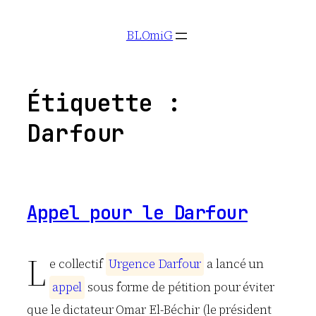
Aller
BLOmiG
au
contenu
Étiquette :
Darfour
Appel pour le Darfour
L
e collectif
U
r
g
e
n
c
e
D
a
r
f
o
u
r
a lancé un
a
p
p
e
l
sous forme de pétition pour éviter
que le dictateur Omar El-Béchir (le président