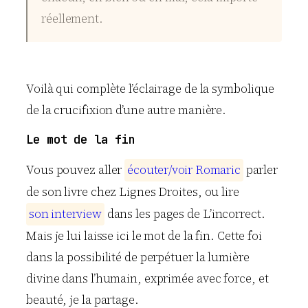
réellement.
Voilà qui complète l’éclairage de la symbolique
de la crucifixion d’une autre manière.
Le mot de la fin
Vous pouvez aller
é
c
o
u
t
e
r
/
v
o
i
r
R
o
m
a
r
i
c
parler
de son livre chez Lignes Droites, ou lire
s
o
n
i
n
t
e
r
v
i
e
w
dans les pages de L’incorrect.
Mais je lui laisse ici le mot de la fin. Cette foi
dans la possibilité de perpétuer la lumière
divine dans l’humain, exprimée avec force, et
beauté, je la partage.