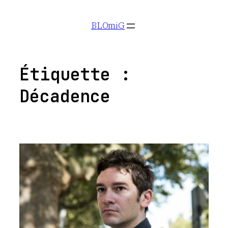
Aller
BLOmiG
au
contenu
Étiquette :
Décadence