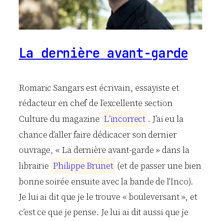
La dernière avant-garde
Romaric Sangars est écrivain, essayiste et
rédacteur en chef de l’excellente section
Culture du magazine
L
’
i
n
c
o
r
r
e
c
t
. J’ai eu la
chance d’aller faire dédicacer son dernier
ouvrage, « La dernière avant-garde » dans la
librairie
P
h
i
l
i
p
p
e
B
r
u
n
e
t
(et de passer une bien
bonne soirée ensuite avec la bande de l’Inco).
Je lui ai dit que je le trouve « bouleversant », et
c’est ce que je pense. Je lui ai dit aussi que je