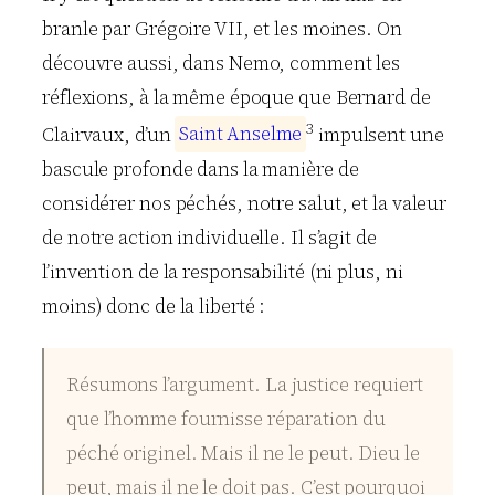
branle par Grégoire VII, et les moines. On
découvre aussi, dans Nemo, comment les
réflexions, à la même époque que Bernard de
3
Clairvaux, d’un
S
a
i
n
t
A
n
s
e
l
m
e
impulsent une
bascule profonde dans la manière de
considérer nos péchés, notre salut, et la valeur
de notre action individuelle. Il s’agit de
l’invention de la responsabilité (ni plus, ni
moins) donc de la liberté :
Résumons l’argument. La justice requiert
que l’homme fournisse réparation du
péché originel. Mais il ne le peut. Dieu le
peut, mais il ne le doit pas. C’est pourquoi