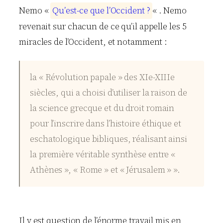
Nemo «
Q
u
’
e
s
t
-
c
e
q
u
e
l
’
O
c
c
i
d
e
n
t
?
« . Nemo
revenait sur chacun de ce qu’il appelle les 5
miracles de l’Occident, et notamment :
la « Révolution papale » des XIe-XIIIe
siècles, qui a choisi d’utiliser la raison de
la science grecque et du droit romain
pour l’inscrire dans l’histoire éthique et
eschatologique bibliques, réalisant ainsi
la première véritable synthèse entre «
Athènes », « Rome » et « Jérusalem » ».
Il y est question de l’énorme travail mis en