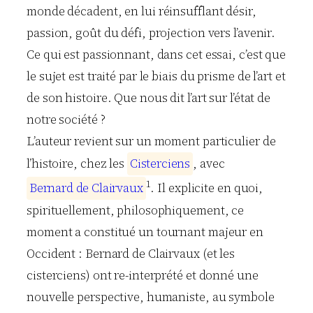
monde décadent, en lui réinsufflant désir,
passion, goût du défi, projection vers l’avenir.
Ce qui est passionnant, dans cet essai, c’est que
le sujet est traité par le biais du prisme de l’art et
de son histoire. Que nous dit l’art sur l’état de
notre société ?
L’auteur revient sur un moment particulier de
l’histoire, chez les
C
i
s
t
e
r
c
i
e
n
s
, avec
1
B
e
r
n
a
r
d
d
e
C
l
a
i
r
v
a
u
x
. Il explicite en quoi,
spirituellement, philosophiquement, ce
moment a constitué un tournant majeur en
Occident : Bernard de Clairvaux (et les
cisterciens) ont re-interprété et donné une
nouvelle perspective, humaniste, au symbole