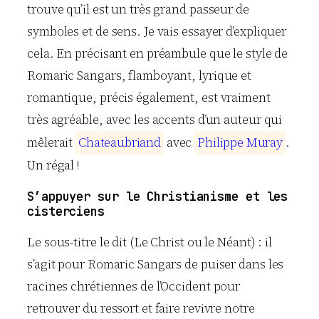
trouve qu’il est un très grand passeur de
symboles et de sens. Je vais essayer d’expliquer
cela. En précisant en préambule que le style de
Romaric Sangars, flamboyant, lyrique et
romantique, précis également, est vraiment
très agréable, avec les accents d’un auteur qui
mêlerait
C
h
a
t
e
a
u
b
r
i
a
n
d
avec
P
h
i
l
i
p
p
e
M
u
r
a
y
.
Un régal !
S’appuyer sur le Christianisme et les
cisterciens
Le sous-titre le dit (Le Christ ou le Néant) : il
s’agit pour Romaric Sangars de puiser dans les
racines chrétiennes de l’Occident pour
retrouver du ressort et faire revivre notre