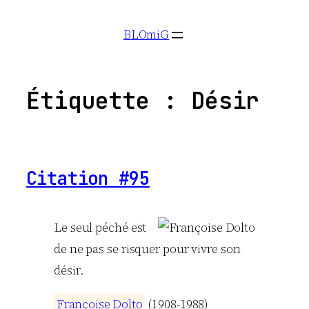
Aller
BLOmiG
au
contenu
Étiquette :
Désir
Citation #95
Le seul péché est
de ne pas se risquer pour vivre son
désir.
F
r
a
n
ç
o
i
s
e
D
o
l
t
o
(1908-1988)