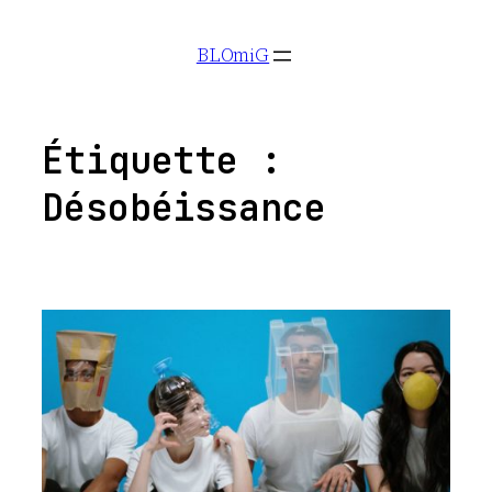
Aller
BLOmiG
au
contenu
Étiquette :
Désobéissance