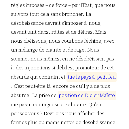
règles imposés – de force – par l’Etat, que nous
suivons tout cela sans broncher. La
désobéissance devrait s’imposer à nous,
devant tant d’absurdités et de délires. Mais
nous obéissons, nous courbons l’échine, avec
un mélange de crainte et de rage. Nous
sommes nous-mêmes, en ne désobéissant pas
à des injonctions si débiles, promoteur de cet
absurde qui contraint et
t
u
e
l
e
p
a
y
s
à
p
e
t
i
t
f
e
u
. C’est peut-être là encore ce qu’il y a de plus
absurde. La prise de
p
o
s
i
t
i
o
n
d
e
D
i
d
i
e
r
M
a
ï
s
t
o
me parait courageuse et salutaire. Qu’en
pensez-vous ? Devrions-nous afficher des
formes plus ou moins nettes de désobéissance