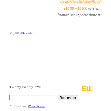
E
T
I
E
N
N
E
D
E
L
A
B
O
É
T
I
E
(1530 – 1563)
écrivain
humaniste et poète français
14 janvier, 2021
Twenty Twenty-Five
Rechercher
Rechercher
Conçu avec
WordPress