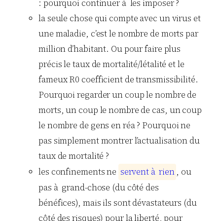
: pourquoi continuer à les imposer ?
la seule chose qui compte avec un virus et
une maladie, c’est le nombre de morts par
million d’habitant. Ou pour faire plus
précis le taux de mortalité/létalité et le
fameux R0 coefficient de transmissibilité.
Pourquoi regarder un coup le nombre de
morts, un coup le nombre de cas, un coup
le nombre de gens en réa ? Pourquoi ne
pas simplement montrer l’actualisation du
taux de mortalité ?
les confinements ne
s
e
r
v
e
n
t
à
r
i
e
n
, ou
pas à grand-chose (du côté des
bénéfices), mais ils sont dévastateurs (du
côté des risques) pour la liberté, pour