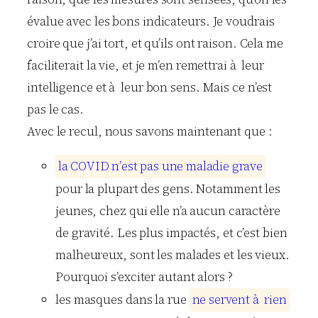
évalue avec les bons indicateurs. Je voudrais
croire que j’ai tort, et qu’ils ont raison. Cela me
faciliterait la vie, et je m’en remettrai à leur
intelligence et à leur bon sens. Mais ce n’est
pas le cas.
Avec le recul, nous savons maintenant que :
l
a
C
O
V
I
D
n
’
e
s
t
p
a
s
u
n
e
m
a
l
a
d
i
e
g
r
a
v
e
pour la plupart des gens. Notamment les
jeunes, chez qui elle n’a aucun caractère
de gravité. Les plus impactés, et c’est bien
malheureux, sont les malades et les vieux.
Pourquoi s’exciter autant alors ?
les masques dans la rue
n
e
s
e
r
v
e
n
t
à
r
i
e
n