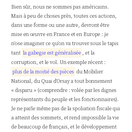
Bien sûr, nous ne sommes pas américains.
Mais à peu de choses près, toutes ces actions,
dans une forme ou une autre, devront être
mise en œuvre en France et en Europe : je
n’ose imaginer ce qu’on va trouver sous le tapis
tant
l
a
g
a
b
e
g
i
e
e
s
t
g
é
n
é
r
a
l
i
s
é
e
, et la
corruption, et le vol. Un exemple récent :
p
l
u
s
d
e
l
a
m
o
i
t
i
é
d
e
s
p
i
è
c
e
s
du Mobilier
National, du Quai d’Orsay a tout bonnement
« disparu » (comprendre : volée par les dignes
représentants du peuple et les fonctionnaires).
Je ne parle même pas de la spoliation fiscale qui
a atteint des sommets, et rend impossible la vie
de beaucoup de français, et le développement