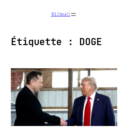
Aller
BLOmiG
au
contenu
Étiquette :
DOGE