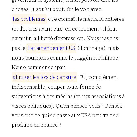
choses, jusqu’au bout. On le voit avec
l
e
s
p
r
o
b
l
è
m
e
s
que connaît le média Frontières
(et d’autres avant eux) en ce moment : il faut
garantir la liberté d’expression. Nous n’avons
pas le
1
e
r
a
m
e
n
d
e
m
e
n
t
U
S
(dommage!), mais
nous pourrions comme le suggérait Philippe
Nemo commencer par
a
b
r
o
g
e
r
l
e
s
l
o
i
s
d
e
c
e
n
s
u
r
e
. Et, complément
indispensable, couper toute forme de
subventions à des médias (et aux associations à
visées politiques). Qu’en pensez-vous ? Pensez-
vous que ce qui se passe aux USA pourrait se
produire en France ?