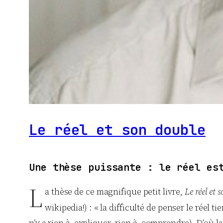
Le réel et son double
Une thèse puissante : le réel es
L
a thèse de ce magnifique petit livre,
Le réel et 
wikipedia!) : « la difficulté de penser le réel 
n’y a rien à expliquer, rien à comprendre). D’où la