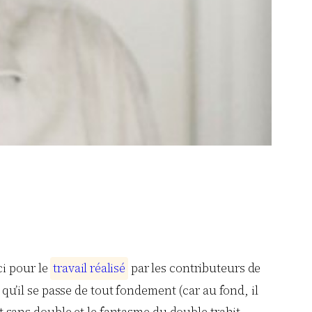
i pour le
t
r
a
v
a
i
l
r
é
a
l
i
s
é
par les contributeurs de
, qu’il se passe de tout fondement (car au fond, il
st sans double et le fantasme du double trahit