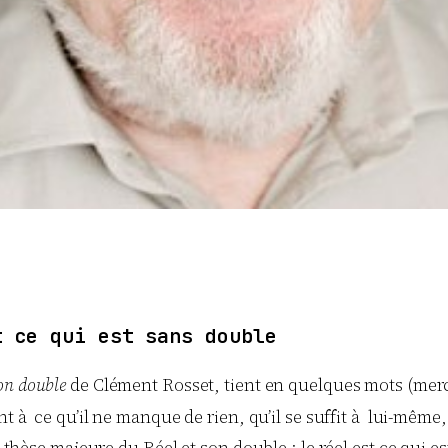
t ce qui est sans double
son double
de Clément Rosset, tient en quelques mots (merc
tient à ce qu’il ne manque de rien, qu’il se suffit à lui-même
 thèse majeure du Réel et son double : le réel est ce qui e