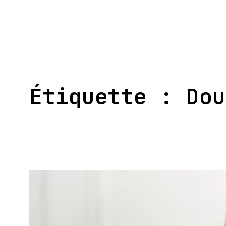
Aller
au
contenu
Étiquette :
Dou