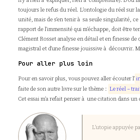
toujours le refus du réel. L’ontologie du réel sur 
unité, mais de s’en tenir à sa seule singularité, ce 
rapport de l’immensité qui m’échappe, doit être te
Clément Rosset analyse en détail et en finesse de 
magistral et d’une finesse jouissive à découvrir. Ma
Pour aller plus loin
Pour en savoir plus, vous pouvez aller écouter l’
i
faite de son autre livre sur le thème :
L
e
r
é
e
l
–
t
r
a
i
Cet essai m’a refait penser à une citation dans u
L’utopie appuyée par