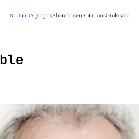
BLOmiG
A propos
Abonnement
Citations
Grokisme
ble