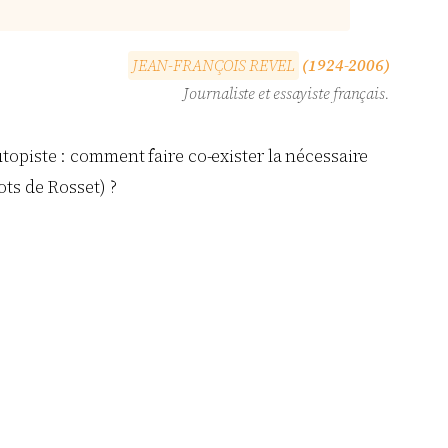
J
E
A
N
-
F
R
A
N
Ç
O
I
S
R
E
V
E
L
(1924-2006)
Journaliste et essayiste français.
topiste : comment faire co-exister la nécessaire
ts de Rosset) ?