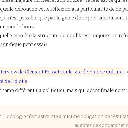
laquelle débouche cette réflexion a la particularité de ne p
qui n’est possible que par la grâce d’une joie sans raison. Le
nu pour le bon ».
quelle manière la structure du double est toujours un refus
gnifique petit essai !
n
t
e
r
v
i
e
w
d
e
C
l
é
m
e
n
t
R
o
s
s
e
t
s
u
r
l
e
s
i
t
e
d
e
F
r
a
n
c
e
C
u
l
t
u
r
e
.
t
é
d
e
l
’
i
d
i
o
t
i
e
.
n champ différent (la politique), mais qui décrit finalem
 l’idéologie n’est astreinte à aucune obligation de résulta
adeptes de condamner ce