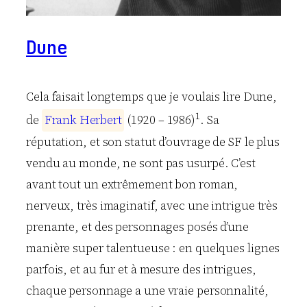
Dune
Cela faisait longtemps que je voulais lire Dune,
1
de
F
r
a
n
k
H
e
r
b
e
r
t
(1920 – 1986)
. Sa
réputation, et son statut d’ouvrage de SF le plus
vendu au monde, ne sont pas usurpé. C’est
avant tout un extrêmement bon roman,
nerveux, très imaginatif, avec une intrigue très
prenante, et des personnages posés d’une
manière super talentueuse : en quelques lignes
parfois, et au fur et à mesure des intrigues,
chaque personnage a une vraie personnalité,