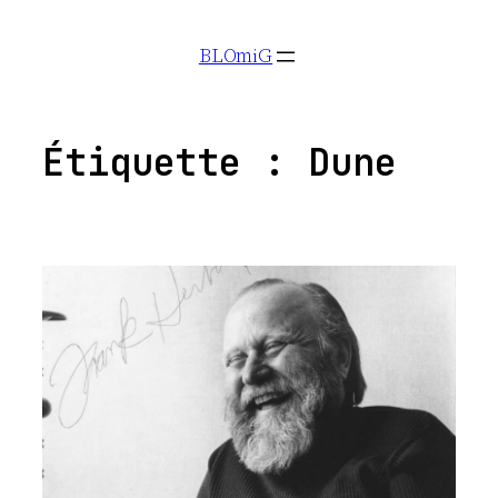
Aller
BLOmiG
au
contenu
Étiquette :
Dune