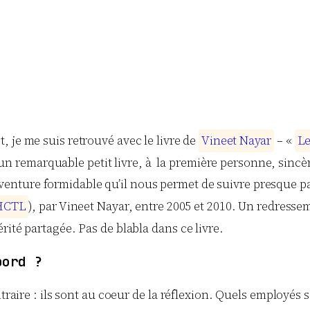
, je me suis retrouvé avec le livre de
V
i
n
e
e
t
N
a
y
a
r
– «
L
est un remarquable petit livre, à la première personne, sinc
 l’aventure formidable qu’il nous permet de suivre presque 
H
C
T
L
), par Vineet Nayar, entre 2005 et 2010. Un redresse
rité partagée. Pas de blabla dans ce livre.
bord ?
ntraire : ils sont au coeur de la réflexion. Quels employés