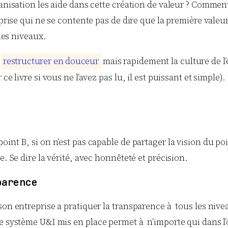
ganisation les aide dans cette création de valeur ? Commen
rise qui ne se contente pas de dire que la première valeur d
 les niveaux.
r
r
e
s
t
r
u
c
t
u
r
e
r
e
n
d
o
u
c
e
u
r
mais rapidement la culture de l’
ce livre si vous ne l’avez pas lu, il est puissant et simpl
nt B, si on n’est pas capable de partager la vision du poin
. Se dire la vérité, avec honnêteté et précision.
parence
 son entreprise a pratiquer la transparence à tous les ni
le système U&I mis en place permet à n’importe qui dans 