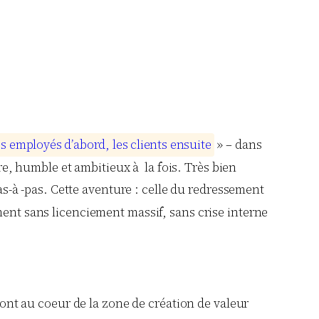
e
s
e
m
p
l
o
y
é
s
d
’
a
b
o
r
d
,
l
e
s
c
l
i
e
n
t
s
e
n
s
u
i
t
e
» – dans
ère, humble et ambitieux à la fois. Très bien
pas-à -pas. Cette aventure : celle du redressement
ment sans licenciement massif, sans crise interne
 sont au coeur de la zone de création de valeur