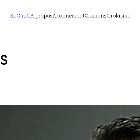
BLOmiG
A propos
Abonnement
Citations
Grokisme
S