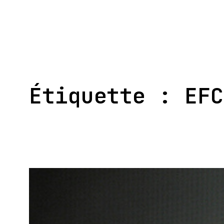
Aller
au
contenu
Étiquette :
EFC