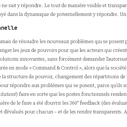
e sait y répondre. Le tout de manière visible et transpare
yé dans la dynamique de potentiellement y répondre. Un d
nnelle
 jamais de résoudre les nouveaux problèmes qui se posent 
nger les jeux de pouvoirs pour que les acteurs qui créent 
olutions innovantes, sans forcément demander l’autorisat
urée en mode « Command & Control », alors que la société a
e la structure de pouvoir, changement des répartitions de 
our répondre aux problèmes qui se posent, parce qu’ils son
olution!) faire en sorte que les postes fonctionnels renden
ère de le faire a été d’ouvrir les 360° feedback (des éval
s et d’évalués pour chacun – et de les rendre transparents