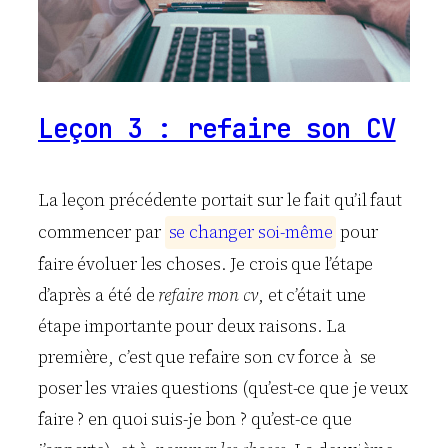
Leçon 3 : refaire son CV
La leçon précédente portait sur le fait qu’il faut
commencer par
s
e
c
h
a
n
g
e
r
s
o
i
-
m
ê
m
e
pour
faire évoluer les choses. Je crois que l’étape
d’après a été de
refaire mon cv
, et c’était une
étape importante pour deux raisons. La
première, c’est que refaire son cv force à se
poser les vraies questions (qu’est-ce que je veux
faire ? en quoi suis-je bon ? qu’est-ce que