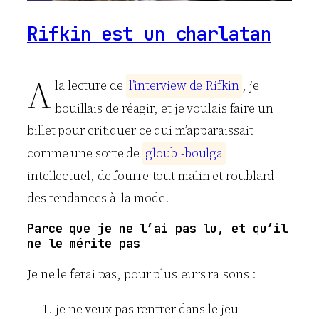
Rifkin est un charlatan
A
la lecture de
l
’
i
n
t
e
r
v
i
e
w
d
e
R
i
f
k
i
n
, je
bouillais de réagir, et je voulais faire un
billet pour critiquer ce qui m’apparaissait
comme une sorte de
g
l
o
u
b
i
-
b
o
u
l
g
a
intellectuel, de fourre-tout malin et roublard
des tendances à la mode.
Parce que je ne l’ai pas lu, et qu’il
ne le mérite pas
Je ne le ferai pas, pour plusieurs raisons :
je ne veux pas rentrer dans le jeu