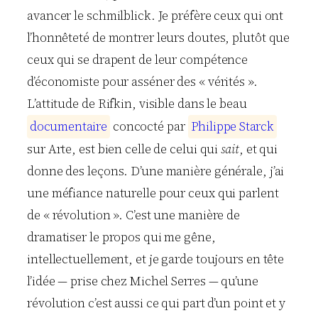
avancer le schmilblick. Je préfère ceux qui ont
l’honnêteté de montrer leurs doutes, plutôt que
ceux qui se drapent de leur compétence
d’économiste pour asséner des « vérités ».
L’attitude de Rifkin, visible dans le beau
d
o
c
u
m
e
n
t
a
i
r
e
concocté par
P
h
i
l
i
p
p
e
S
t
a
r
c
k
sur Arte, est bien celle de celui qui
sait
, et qui
donne des leçons. D’une manière générale, j’ai
une méfiance naturelle pour ceux qui parlent
de « révolution ». C’est une manière de
dramatiser le propos qui me gêne,
intellectuellement, et je garde toujours en tête
l’idée — prise chez Michel Serres — qu’une
révolution c’est aussi ce qui part d’un point et y