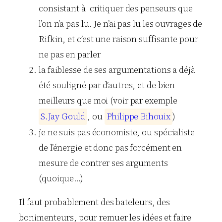
consistant à critiquer des penseurs que
l’on n’a pas lu. Je n’ai pas lu les ouvrages de
Rifkin, et c’est une raison suffisante pour
ne pas en parler
la faiblesse de ses argumentations a déjà
été souligné par d’autres, et de bien
meilleurs que moi (voir par exemple
S
.
J
a
y
G
o
u
l
d
, ou
P
h
i
l
i
p
p
e
B
i
h
o
u
i
x
)
je ne suis pas économiste, ou spécialiste
de l’énergie et donc pas forcément en
mesure de contrer ses arguments
(quoique…)
Il faut probablement des bateleurs, des
bonimenteurs, pour remuer les idées et faire