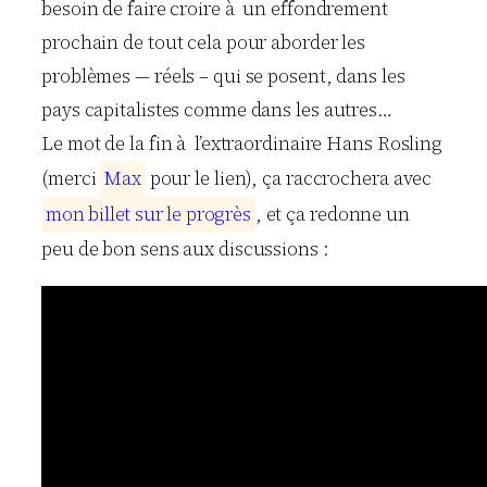
besoin de faire croire à un effondrement
prochain de tout cela pour aborder les
problèmes — réels – qui se posent, dans les
pays capitalistes comme dans les autres…
Le mot de la fin à l’extraordinaire Hans Rosling
(merci
M
a
x
pour le lien), ça raccrochera avec
m
o
n
b
i
l
l
e
t
s
u
r
l
e
p
r
o
g
r
è
s
, et ça redonne un
peu de bon sens aux discussions :