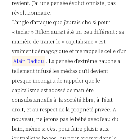
revient. J’ai une pensée évolutionniste, pas
révolutionnaire.
L’angle d’attaque que j’aurais choisi pour
« tacler » Rifkin aurait été un peu différent : sa
manière de traiter le « capitalisme » est
vraiment démagogique et me rappelle celle d’un
A
l
a
i
n
B
a
d
i
o
u
. La pensée d’extrême gauche a
tellement infusé les médias qu’il devient
presque incongru de rappeler que le
capitalisme est adossé de manière
consubstantielle à la société libre, à l’état
droit, et au respect de la propriété privée. A
nouveau, ne jetons pas le bébé avec l’eau du
bain, même si c’est pour faire plaisir aux
journalistes bobos, ou pour brosser dans le