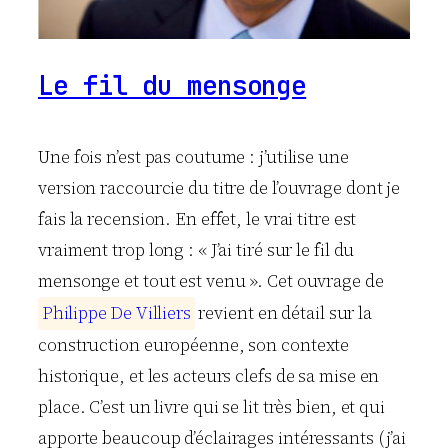
Le fil du mensonge
Une fois n’est pas coutume : j’utilise une
version raccourcie du titre de l’ouvrage dont je
fais la recension. En effet, le vrai titre est
vraiment trop long : « J’ai tiré sur le fil du
mensonge et tout est venu ». Cet ouvrage de
P
h
i
l
i
p
p
e
D
e
V
i
l
l
i
e
r
s
revient en détail sur la
construction européenne, son contexte
historique, et les acteurs clefs de sa mise en
place. C’est un livre qui se lit très bien, et qui
apporte beaucoup d’éclairages intéressants (j’ai