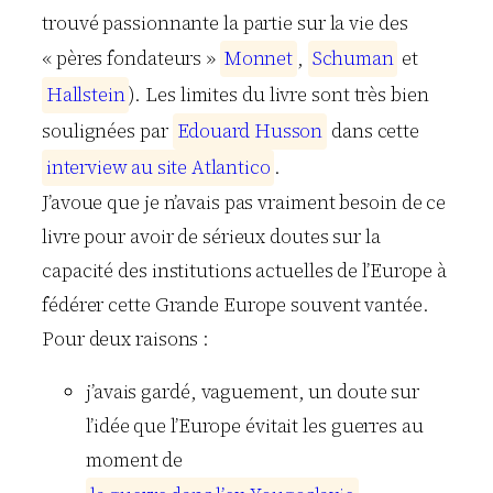
trouvé passionnante la partie sur la vie des
« pères fondateurs »
M
o
n
n
e
t
,
S
c
h
u
m
a
n
et
H
a
l
l
s
t
e
i
n
). Les limites du livre sont très bien
soulignées par
E
d
o
u
a
r
d
H
u
s
s
o
n
dans cette
i
n
t
e
r
v
i
e
w
a
u
s
i
t
e
A
t
l
a
n
t
i
c
o
.
J’avoue que je n’avais pas vraiment besoin de ce
livre pour avoir de sérieux doutes sur la
capacité des institutions actuelles de l’Europe à
fédérer cette Grande Europe souvent vantée.
Pour deux raisons :
j’avais gardé, vaguement, un doute sur
l’idée que l’Europe évitait les guerres au
moment de