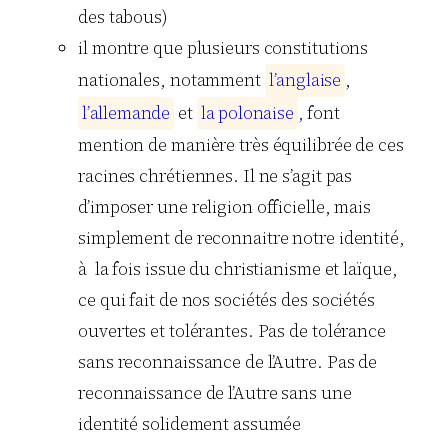
des tabous)
il montre que plusieurs constitutions
nationales, notamment
l
’
a
n
g
l
a
i
s
e
,
l
’
a
l
l
e
m
a
n
d
e
et
l
a
p
o
l
o
n
a
i
s
e
, font
mention de manière très équilibrée de ces
racines chrétiennes. Il ne s’agit pas
d’imposer une religion officielle, mais
simplement de reconnaitre notre identité,
à la fois issue du christianisme et laïque,
ce qui fait de nos sociétés des sociétés
ouvertes et tolérantes. Pas de tolérance
sans reconnaissance de l’Autre. Pas de
reconnaissance de l’Autre sans une
identité solidement assumée