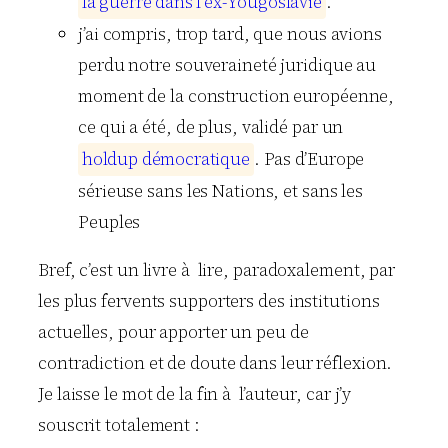
l
a
g
u
e
r
r
e
d
a
n
s
l
’
e
x
-
Y
o
u
g
o
s
l
a
v
i
e
.
j’ai compris, trop tard, que nous avions
perdu notre souveraineté juridique au
moment de la construction européenne,
ce qui a été, de plus, validé par un
h
o
l
d
u
p
d
é
m
o
c
r
a
t
i
q
u
e
. Pas d’Europe
sérieuse sans les Nations, et sans les
Peuples
Bref, c’est un livre à lire, paradoxalement, par
les plus fervents supporters des institutions
actuelles, pour apporter un peu de
contradiction et de doute dans leur réflexion.
Je laisse le mot de la fin à l’auteur, car j’y
souscrit totalement :