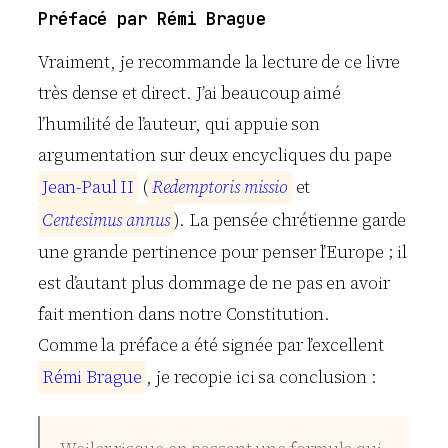
Préfacé par Rémi Brague
Vraiment, je recommande la lecture de ce livre
très dense et direct. J’ai beaucoup aimé
l’humilité de l’auteur, qui appuie son
argumentation sur deux encycliques du pape
J
e
a
n
-
P
a
u
l
I
I
(
R
e
d
e
m
p
t
o
r
i
s
m
i
s
s
i
o
et
C
e
n
t
e
s
i
m
u
s
a
n
n
u
s
). La pensée chrétienne garde
une grande pertinence pour penser l’Europe ; il
est d’autant plus dommage de ne pas en avoir
fait mention dans notre Constitution.
Comme la préface a été signée par l’excellent
R
é
m
i
B
r
a
g
u
e
, je recopie ici sa conclusion :