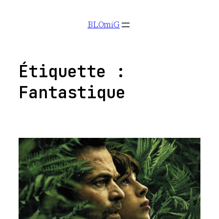
Aller
BLOmiG
au
contenu
Étiquette :
Fantastique