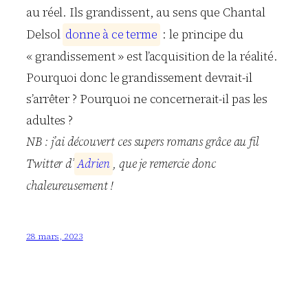
au réel. Ils grandissent, au sens que Chantal
Delsol
d
o
n
n
e
à
c
e
t
e
r
m
e
: le principe du
« grandissement » est l’acquisition de la réalité.
Pourquoi donc le grandissement devrait-il
s’arrêter ? Pourquoi ne concernerait-il pas les
adultes ?
NB : j’ai découvert ces supers romans grâce au fil
Twitter d’
A
d
r
i
e
n
, que je remercie donc
chaleureusement !
28 mars, 2023