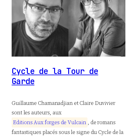
Cycle de la Tour de
Garde
Guillaume Chamanadjian et Claire Duvivier
sont les auteurs, aux
E
d
i
t
i
o
n
s
A
u
x
f
o
r
g
e
s
d
e
V
u
l
c
a
i
n
, de romans
fantastiques placés sous le signe du Cycle de la