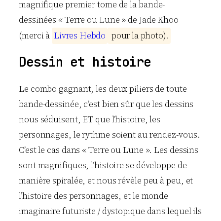
magnifique premier tome de la bande-
dessinées « Terre ou Lune » de Jade Khoo
(merci à
L
i
v
r
e
s
H
e
b
d
o
p
o
u
r
l
a
p
h
o
t
o
)
.
Dessin et histoire
Le combo gagnant, les deux piliers de toute
bande-dessinée, c’est bien sûr que les dessins
nous séduisent, ET que l’histoire, les
personnages, le rythme soient au rendez-vous.
C’est le cas dans « Terre ou Lune ». Les dessins
sont magnifiques, l’histoire se développe de
manière spiralée, et nous révèle peu à peu, et
l’histoire des personnages, et le monde
imaginaire futuriste / dystopique dans lequel ils