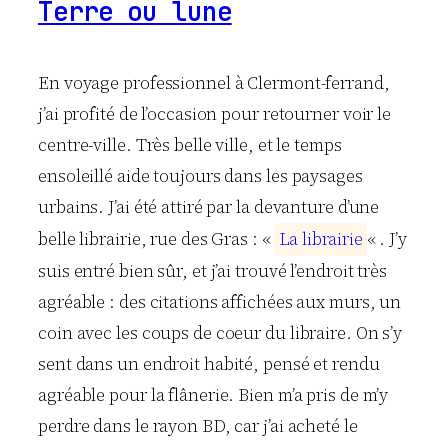
Terre ou lune
En voyage professionnel à Clermont-ferrand,
j’ai profité de l’occasion pour retourner voir le
centre-ville. Très belle ville, et le temps
ensoleillé aide toujours dans les paysages
urbains. J’ai été attiré par la devanture d’une
belle librairie, rue des Gras : «
L
a
l
i
b
r
a
i
r
i
e
« . J’y
suis entré bien sûr, et j’ai trouvé l’endroit très
agréable : des citations affichées aux murs, un
coin avec les coups de coeur du libraire. On s’y
sent dans un endroit habité, pensé et rendu
agréable pour la flânerie. Bien m’a pris de m’y
perdre dans le rayon BD, car j’ai acheté le