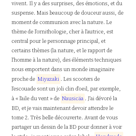
vivent. Il y a des surprises, des émotions, et du
suspense. Mais beaucoup de douceur aussi, de
moment de communion avec la nature. Le
thème de l’ornithologie, cher à l’autrice, est
central pour le personnage principal, et
certains thèmes (la nature, et le rapport de
l’homme à la nature), des éléments techniques
nous emportent dans un monde imaginaire
proche de
M
i
y
a
z
a
k
i
. Les scooters de
l’escouade sont un joli clin d’oeil, par exemple,
à « l’aile du vent » de
N
a
u
s
i
c
ä
a
. J’ai dévoré la
BD, et je vais maintenant devoir attendre le
tome 2. Très belle découverte. Avant de vous
partager un dessin de la BD pour donner à voir