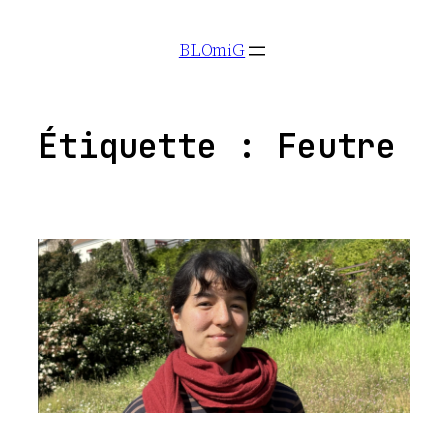
Aller
BLOmiG
au
contenu
Étiquette :
Feutre