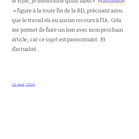
le style, je mentionne qu’un label «
H
a
n
d
m
a
d
e
» figure à la toute fin de la BD, précisant ainsi
que le travail n’a eu aucun recours à l’IA. Cela
me permet de faire un lien avec mon prochain
article, car ce sujet est passionnant. Et
d’actualité.
21 mai, 2026