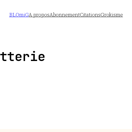
BLOmiG
A propos
Abonnement
Citations
Grokisme
tterie