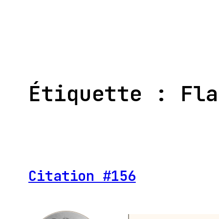
Aller
au
contenu
Étiquette :
Fla
Citation #156