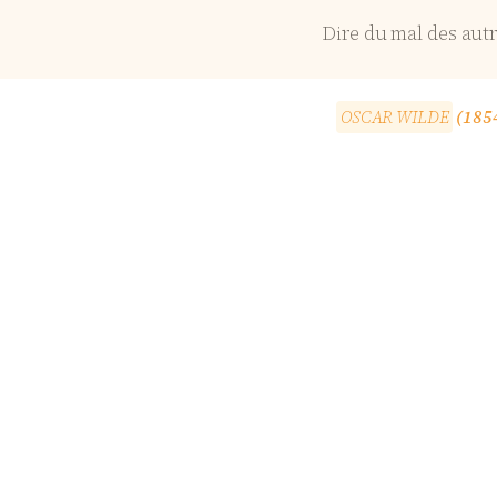
Dire du mal des autr
O
S
C
A
R
W
I
L
D
E
(1854