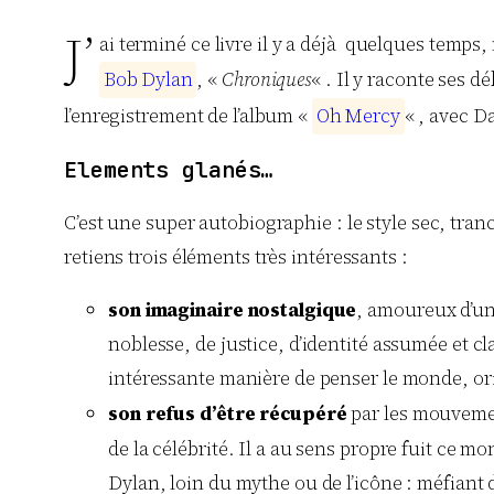
J’
ai terminé ce livre il y a déjà quelques temps
B
o
b
D
y
l
a
n
, «
Chroniques
« . Il y raconte ses 
l’enregistrement de l’album «
O
h
M
e
r
c
y
« , avec D
Elements glanés…
C’est une super autobiographie : le style sec, tr
retiens trois éléments très intéressants :
son imaginaire nostalgique
, amoureux d’un
noblesse, de justice, d’identité assumée et 
intéressante manière de penser le monde, origi
son refus d’être récupéré
par les mouvemen
de la célébrité. Il a au sens propre fuit ce mo
Dylan, loin du mythe ou de l’icône : méfiant 