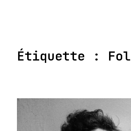
Aller
au
contenu
Étiquette :
Fol