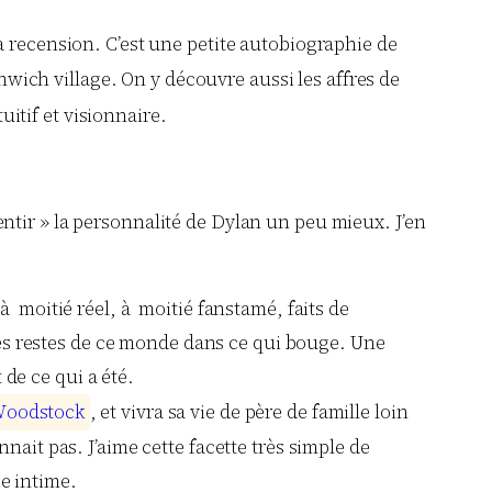
la recension. C’est une petite autobiographie de
enwich village. On y découvre aussi les affres de
uitif et visionnaire.
ntir » la personnalité de Dylan un peu mieux. J’en
 moitié réel, à moitié fanstamé, faits de
les restes de ce monde dans ce qui bouge. Une
 de ce qui a été.
W
o
o
d
s
t
o
c
k
, et vivra sa vie de père de famille loin
nnait pas. J’aime cette facette très simple de
ie intime.