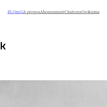
BLOmiG
A propos
Abonnement
Citations
Grokisme
k