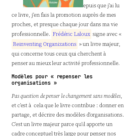
epuis que j’ai lu
ce livre, j’en fais la promotion auprès de mes
proches, et presque chaque jour dans ma vie
professionnelle.
F
r
é
d
é
r
i
c
L
a
l
o
u
x
signe avec «
R
e
i
n
v
e
n
t
i
n
g
O
r
g
a
n
i
z
a
t
i
o
n
s
» un livre majeur,
qui concerne tous ceux qui cherchent à
penser au mieux leur activité professionnelle.
Modèles pour « repenser les
organisations »
Pas question de penser le changement sans modèles
,
et c’est à cela que le livre contribue : donner en
partage, et décrire des modèles d’organisations.
C’est un livre majeur parce qu’il apporte un
cadre conceptuel très large pour penser nos