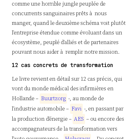
comme une horrible jungle peuplée de
concurrents sanguinaires prêts à nous
manger, quand le deuxième schéma voit plutôt
l’entreprise étendue comme évoluant dans un
écosystème, peuplé d’alliés et de partenaires
pouvant nous aider à remplir notre mission.
12 cas concrets de transformation
Le livre revient en détail sur 12 cas précis, qui
vont du monde médical des infirmières en
Hollande –
B
u
u
r
t
z
o
r
g
-, au monde de
l’industrie automobile –
F
a
v
i
-, en passant par
la production d’énergie –
A
E
S
– ou encore des
accompagnateurs de la transformation vers
l’auto-gouvernance –
H
o
l
a
c
r
a
c
y
-. Du concret,