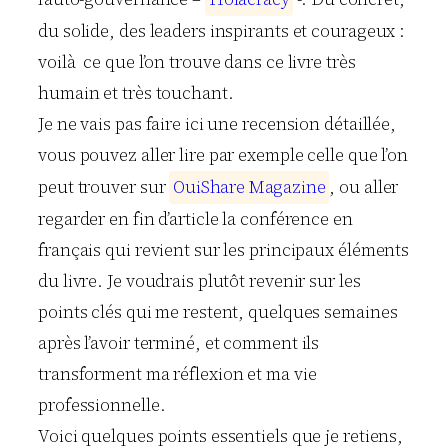
du solide, des leaders inspirants et courageux :
voilà ce que l’on trouve dans ce livre très
humain et très touchant.
Je ne vais pas faire ici une recension détaillée,
vous pouvez aller lire par exemple celle que l’on
peut trouver sur
O
u
i
S
h
a
r
e
M
a
g
a
z
i
n
e
, ou aller
regarder en fin d’article la conférence en
français qui revient sur les principaux éléments
du livre. Je voudrais plutôt revenir sur les
points clés qui me restent, quelques semaines
après l’avoir terminé, et comment ils
transforment ma réflexion et ma vie
professionnelle.
Voici quelques points essentiels que je retiens,