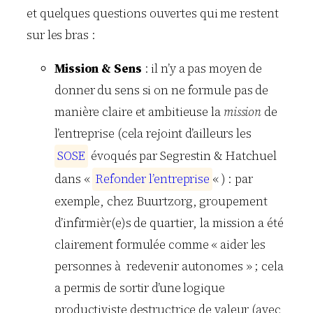
et quelques questions ouvertes qui me restent
sur les bras :
Mission & Sens
: il n’y a pas moyen de
donner du sens si on ne formule pas de
manière claire et ambitieuse la
mission
de
l’entreprise (cela rejoint d’ailleurs les
S
O
S
E
évoqués par Segrestin & Hatchuel
dans «
R
e
f
o
n
d
e
r
l
’
e
n
t
r
e
p
r
i
s
e
« ) : par
exemple, chez Buurtzorg, groupement
d’infirmièr(e)s de quartier, la mission a été
clairement formulée comme « aider les
personnes à redevenir autonomes » ; cela
a permis de sortir d’une logique
productiviste destructrice de valeur (avec