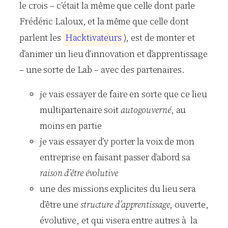
le crois – c’était la même que celle dont parle
Frédéric Laloux, et la même que celle dont
parlent les
H
a
c
k
t
i
v
a
t
e
u
r
s
), est de monter et
d’animer un lieu d’innovation et d’apprentissage
– une sorte de Lab – avec des partenaires.
je vais essayer de faire en sorte que ce lieu
multipartenaire soit
autogouverné
, au
moins en partie
je vais essayer d’y porter la voix de mon
entreprise en faisant passer d’abord sa
raison d’être évolutive
une des missions explicites du lieu sera
d’être une
structure d’apprentissage
, ouverte,
évolutive, et qui visera entre autres à la