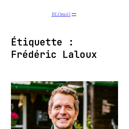
Aller
BLOmiG
au
contenu
Étiquette :
Frédéric Laloux