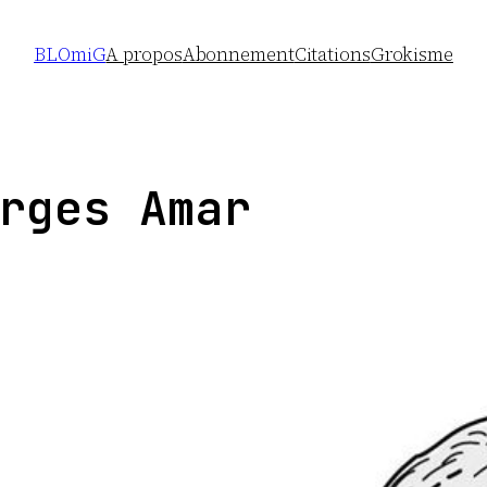
BLOmiG
A propos
Abonnement
Citations
Grokisme
rges Amar