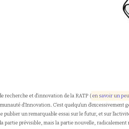
de recherche et d’innovation de la RATP (
e
n
s
a
v
o
i
r
u
n
p
e
mmunauté d’Innovation. C’est quelqu’un d’excessivement ge
e publier un remarquable essai sur le futur, et sur l’activi
s la partie prévisible, mais la partie nouvelle, radicalemen