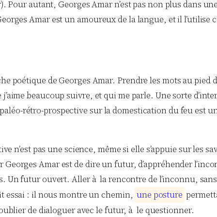
r). Pour autant, Georges Amar n’est pas non plus dans une 
 Georges Amar est un amoureux de la langue, et il l’utili
oche poétique de Georges Amar. Prendre les mots au pied de
 j’aime beaucoup suivre, et qui me parle. Une sorte d’inte
léo-rétro-prospective sur la domestication du feu est un r
ive n’est pas une science, même si elle s’appuie sur les sa
r Georges Amar est de dire un futur, d’appréhender l’inc
 Un futur ouvert. Aller à la rencontre de l’inconnu, sans le
it essai : il nous montre un chemin,
u
n
e
p
o
s
t
u
r
e
permetta
oublier de dialoguer avec le futur, à le questionner.